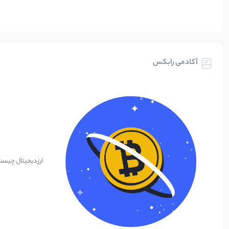
آکادمی رابکس
ارز دیجیتال چیس