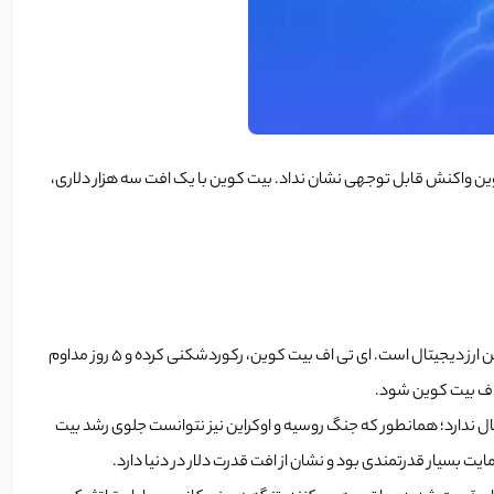
کوین واکنش قابل توجهی نشان نداد. بیت کوین با یک افت سه هزار دلاری،
با وجود اتفاقات زئوپلیتیکالی و اقتصادی سهمگین در چند روز اخیر، بیت کوین توانسته است سطح 105 هزار دلار را حفظ کند. این موضوع نشان‌دهنده قدرت این ارز دیجیتال است. ای تی اف بیت کوین، رکوردشکنی کرده و 5 روز مداوم
جیتال ندارد؛ همانطور که جنگ روسیه و اوکراین نیز نتوانست جلوی رشد بیت