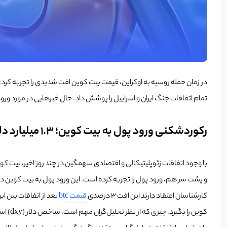
در زمان حمله روسیه به اوکراین، قیمت بیت کوین افت شدیدی را تجربه کرد؛
تمام اتفاقات جنگ ایران و اسراییل را پوشش داد. حال خبرهایی در مورد ور
رکوردشکنی ورود پول به بیت کوین؛ 1.3 میلیارد دلار
و پشت سر هم، ورود پول را تجربه کرده است. این ورود پول به بیت کوین در 5 روز مداوم، باعث شد که 1.3 میلیارد دلار نقدینگی تازه‌نفس وارد صندوق ای تی اف بیت کوین شو
کارشناسان اعتقاد دارند این افت 3 درصدی
قیمت btc
بعد از اتفاقات بین ای
کوین را بگیرد. چیزی که از نظر تحلیل‌گران مهم است، شاخص دلار (dxy) است که برای اولین بار در طی سه سال گذشته به زیر عدد 100 رسیده است. این عدد حمایت بسیار قدرتمندی بود و نشان از افت قدرت دلار در دنیا دارد.