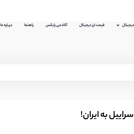
 دیجیتال
قیمت ارز دیجیتال
آکادمی رابکس
راهنما
درباره ما
راییل به ایران!