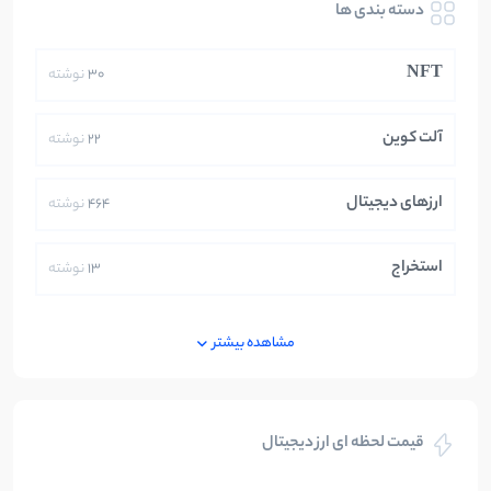
دسته بندی ها
NFT
30
نوشته
آلت کوین
22
نوشته
ارزهای دیجیتال
464
نوشته
استخراج
13
نوشته
ایران
250
نوشته
مشاهده بیشتر
بازی های کریپتویی
5
نوشته
قیمت لحظه ای ارز دیجیتال
بلاکچین
112
نوشته