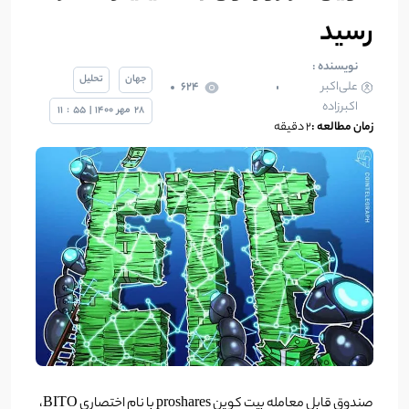
رسید
نویسنده :
جهان
تحلیل
علی‌اکبر
624
اکبرزاده
28
مهر
1400
|
55
:
11
زمان مطالعه :
۲ دقیقه
صندوق قابل معامله بیت کوین proshares با نام اختصاری BITO،