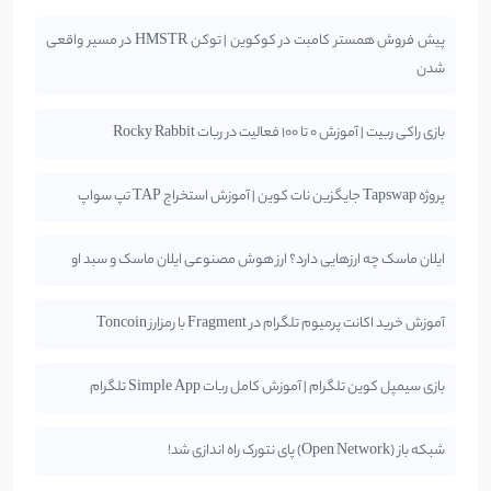
پیش فروش همستر کامبت در کوکوین | توکن HMSTR در مسیر واقعی
شدن
بازی راکی ربیت | آموزش 0 تا 100 فعالیت در ربات Rocky Rabbit
پروژه Tapswap جایگزین نات کوین | آموزش استخراج TAP تپ سواپ
ایلان ماسک چه ارزهایی دارد؟ ارز هوش مصنوعی ایلان ماسک و سبد او
آموزش خرید اکانت پرمیوم تلگرام در Fragment با رمزارز Toncoin
بازی سیمپل کوین تلگرام | آموزش کامل ربات Simple App تلگرام
شبکه باز (Open Network) پای نتورک راه اندازی شد!