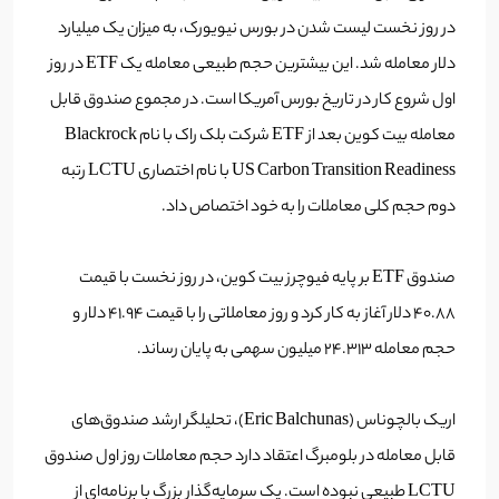
در روز نخست لیست شدن در بورس نیویورک، به میزان یک میلیارد
دلار معامله شد. این بیشترین حجم طبیعی معامله یک ETF در روز
اول شروع کار در تاریخ بورس آمریکا است. در مجموع صندوق قابل
معامله بیت کوین بعد از ETF شرکت بلک راک با نام Blackrock
US Carbon Transition Readiness با نام اختصاری LCTU رتبه
دوم حجم کلی معاملات را به خود اختصاص داد.
صندوق ETF بر پایه فیوچرز بیت کوین، در روز نخست با قیمت
40.88 دلار آغاز به کار کرد و روز معاملاتی را با قیمت 41.94 دلار و
حجم معامله 24.313 میلیون سهمی به پایان رساند.
اریک بالچوناس (Eric Balchunas)، تحلیلگر ارشد صندوق‌های
قابل معامله در بلومبرگ اعتقاد دارد حجم معاملات روز اول صندوق
LCTU طبیعی نبوده است. یک سرمایه‌گذار بزرگ با برنامه‌ای از