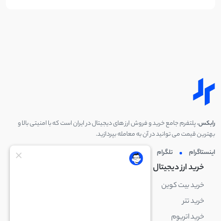
رابکس
، پلتفرم جامع خرید و فروش ارز های دیجیتال در ایران است که با امنیتی بالا و
بهترین قیمت می توانید در آن به معامله بپردازید.
اینستاگرام
تلگرام
توئیتر
لینکدین
خرید ارز دیجیتال
خرید ارز دیجیتال
خرید بیت کوین
خرید بایننس کوین
خرید تتر
خرید شیبا اینو
خرید اتریوم
خرید لایت کوین