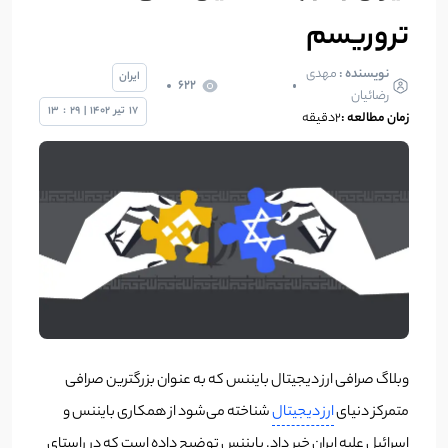
تروریسم
نویسنده :
مهدی
ایران
622
رضائیان
17
تیر
1402
|
29
:
13
زمان مطالعه :
2دقیقه
وبلاگ صرافی ارز دیجیتال بایننس که به عنوان بزرگترین صرافی
متمرکز دنیای
ارز دیجیتال
شناخته می‌شود از همکاری بایننس و
اسرائیل علیه ایران خبر داد. بایننس توضیح داده است که در راستای