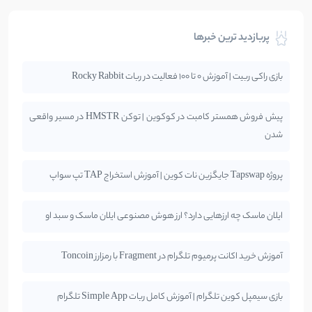
پربازدید ترین خبرها
بازی راکی ربیت | آموزش 0 تا 100 فعالیت در ربات Rocky Rabbit
پیش فروش همستر کامبت در کوکوین | توکن HMSTR در مسیر واقعی
شدن
پروژه Tapswap جایگزین نات کوین | آموزش استخراج TAP تپ سواپ
ایلان ماسک چه ارزهایی دارد؟ ارز هوش مصنوعی ایلان ماسک و سبد او
آموزش خرید اکانت پرمیوم تلگرام در Fragment با رمزارز Toncoin
بازی سیمپل کوین تلگرام | آموزش کامل ربات Simple App تلگرام