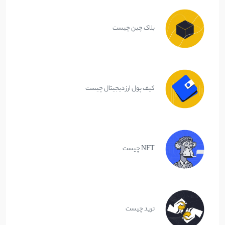
بلاک چین چیست
کیف پول ارز دیجیتال چیست
NFT چیست
ترید چیست