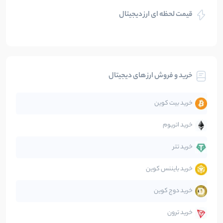
قیمت لحظه ای ارز دیجیتال
بلاکچین
112
نوشته
بیت کوین
104
نوشته
خرید و فروش ارز های دیجیتال
تحلیل
86
نوشته
خرید بیت کوین
جهان
99
نوشته
خرید اتریوم
دیفای
14
نوشته
خرید تتر
خرید بایننس کوین
صرافی‌ها
38
نوشته
خرید دوج کوین
قانون‌گذاری
40
نوشته
خرید ترون