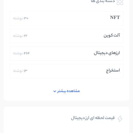
دسته بندی ها
NFT
30
نوشته
آلت کوین
22
نوشته
ارزهای دیجیتال
464
نوشته
استخراج
13
نوشته
ایران
250
نوشته
مشاهده بیشتر
بازی های کریپتویی
5
نوشته
قیمت لحظه ای ارز دیجیتال
بلاکچین
112
نوشته