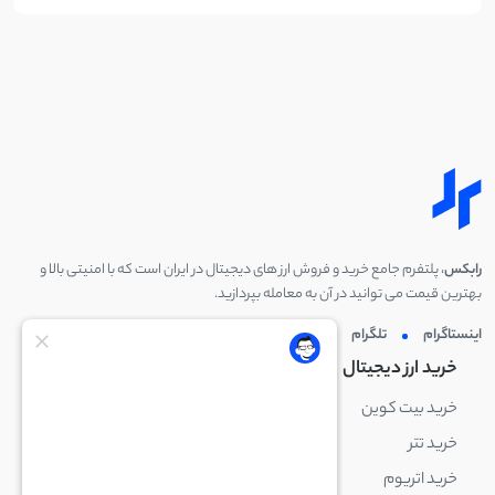
رابکس
، پلتفرم جامع خرید و فروش ارز های دیجیتال در ایران است که با امنیتی بالا و
بهترین قیمت می توانید در آن به معامله بپردازید.
اینستاگرام
تلگرام
توئیتر
لینکدین
خرید ارز دیجیتال
خرید ارز دیجیتال
خرید بیت کوین
خرید بایننس کوین
خرید تتر
خرید شیبا اینو
خرید اتریوم
خرید لایت کوین