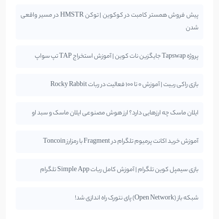
پیش فروش همستر کامبت در کوکوین | توکن HMSTR در مسیر واقعی
شدن
پروژه Tapswap جایگزین نات کوین | آموزش استخراج TAP تپ سواپ
بازی راکی ربیت | آموزش 0 تا 100 فعالیت در ربات Rocky Rabbit
ایلان ماسک چه ارزهایی دارد؟ ارز هوش مصنوعی ایلان ماسک و سبد او
آموزش خرید اکانت پرمیوم تلگرام در Fragment با رمزارز Toncoin
بازی سیمپل کوین تلگرام | آموزش کامل ربات Simple App تلگرام
شبکه باز (Open Network) پای نتورک راه اندازی شد!