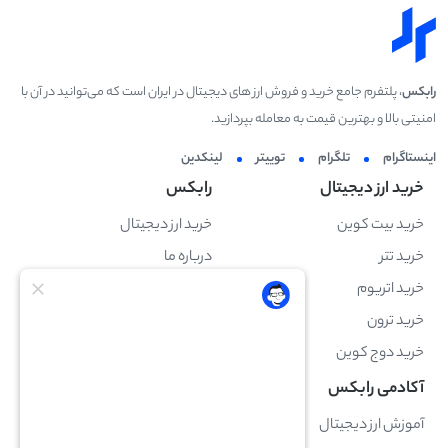
رابکس
، پلتفرم جامع خرید و فروش ارز های دیجیتال در ایران است که می‌توانید در آن با
امنیتی بالا و بهترین قیمت به معامله بپردازید.
اینستاگرام
تلگرام
توییتر
لینکدین
خرید ارز دیجیتال
رابکس
خرید بیت کوین
خرید ارز دیجیتال
خرید تتر
درباره ما
خرید اتریوم
فرصت‌های شغلی
خرید ترون
قوانین مقررات
خرید دوج کوین
سیاست حریم خصوصی
آکادمی رابکس
پشتیبانی
آموزش ارز دیجیتال
راهنما