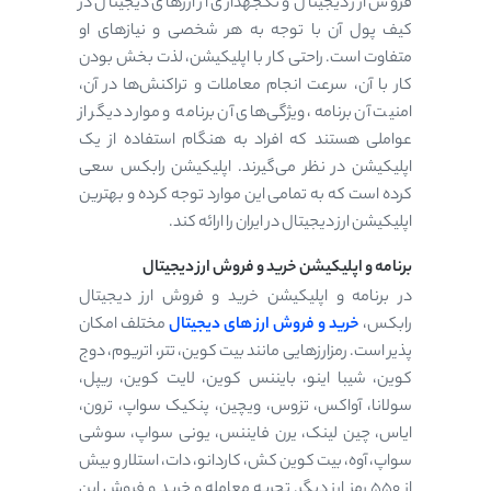
فروش ارز دیجیتال و نگجهداری از ارزهای دیجیتال در
کیف پول آن با توجه به هر شخصی و نیازهای او
متفاوت است. راحتی کار با اپلیکیشن، لذت بخش بودن
کار با آن، سرعت انجام معاملات و تراکنش‌ها در آن،
امنیت آن برنامه، ویژگی‌های آن برنامه و موارد دیگر از
عواملی هستند که افراد به هنگام استفاده از یک
اپلیکیشن در نظر می‌گیرند. اپلیکیشن رابکس سعی
کرده است که به تمامی این موارد توجه کرده و بهترین
اپلیکیشن ارز دیجیتال در ایران را ارائه کند.
برنامه و اپلیکیشن خرید و فروش ارز دیجیتال
در برنامه و اپلیکیشن خرید و فروش ارز دیجیتال
رابکس،
خرید و فروش ارز های دیجیتال
مختلف امکان
پذیر است. رمزارزهایی مانند بیت کوین، تتر، اتریوم، دوج
کوین، شیبا اینو، بایننس کوین، لایت کوین، ریپل،
سولانا، آواکس، تزوس، ویچین، پنکیک سواپ، ترون،
ایاس، چین لینک، یرن فایننس، یونی سواپ، سوشی
سواپ، آوه، بیت کوین کش، کاردانو، دات، استلار و بیش
از ۵۵۰ رمز ارز دیگر. تجربه معامله و خرید و فروش این