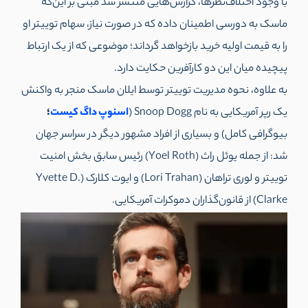
با وجود اختلاف‌نظرها، گزارش‌هایی منتشر شد مبنی بر این‌که
ماسک به دورسی اطمینان داده که در صورت نیاز، سهام توییتر او
را به قیمت اولیه خرید بازخواهد گرداند؛ موضوعی که از یک ارتباط
پیچیده میان این دو کارآفرین حکایت دارد.
به علاوه، نحوه مدیریت توییتر توسط ایلان ماسک منجر به واکنش
یک رپر آمریکایی به نام Snoop Dogg (
اسنوپ داگ کیست
؛
بیوگرافی کامل
) و بسیاری از افراد مشهور دیگر در سراسر جهان
شد: از جمله یوئل راث (Yoel Roth) رئیس سابق بخش امنیت
توییتر و لوری تراهان (Lori Trahan) و ایوت کلارک (Yvette D.
Clarke) از قانون‌گذاران دموکرات آمریکایی.