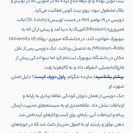
بیت کوین بوده و او بارها ابلاغ کرده که در صورتی که در توییتر و
بلاک مشغول نبود، روی بیت کوین فعالیت می‌کرد.
دورسی در ۱۹ نوامبر ۱۹۷۶ در «سنت لوییس» (St. Louis) ایالت
«میزوری» (Missouri) آمریکا به دنیا آمد و پیش از آن که به
نیویورک مهاجرت کند، در «دانشگاه میزوری-رولا» (University of
Missouri–Rolla) به تحصیل پرداخت. جک دورسی پس از نقل
مکان در دانشگاه نیویورک ثبت‌نام کرد اما تنها اندکی پیش از
فارغ‌التحصیلی، انصراف داد و به کالیفرنیا رفت.
بیشتر بشناسید:
سازنده تلگرام،
پاول دورف کیست
؟ دلیل اصلی
شهرت او
جک دورسی از همان دوران کودکی علاقه زیادی به رایانه و
ارتباطات نشان داد. علاقه‌مندی او به سیستم‌های مدیریت ارسال
پیام و ارتباطات آنی، پایه‌ای برای کسب‌وکارهای آینده‌اش شد.
ذهن نوآور و پایبند او به اصول متن‌باز باعث شد که در حوزه‌های