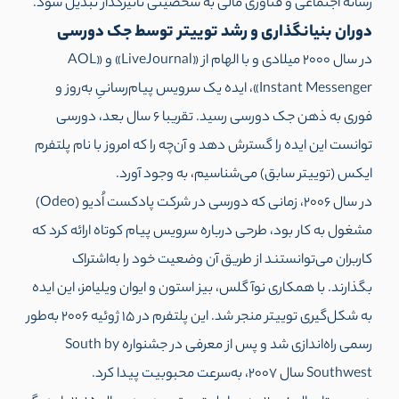
رسانه اجتماعی و فناوری مالی به شخصیتی تأثیرگذار تبدیل شود.
دوران بنیانگذاری و رشد توییتر توسط جک دورسی
در سال 2000 میلادی و با الهام از «LiveJournal» و «AOL
Instant Messenger»، ایده یک سرویس پیام‌رسانیِ به‌روز و
فوری به ذهن جک دورسی رسید. تقریبا 6 سال بعد، دورسی
توانست این ایده را گسترش دهد و آن‌چه را که امروز با نام پلتفرم
ایکس (توییتر سابق) می‌شناسیم،‌ به وجود آورد.
در سال ۲۰۰۶، زمانی که دورسی در شرکت پادکست اُدیو (Odeo)
مشغول به کار بود، طرحی درباره سرویس پیام کوتاه ارائه کرد که
کاربران می‌توانستند از طریق آن وضعیت خود را به‌اشتراک
بگذارند. با همکاری نوآ گلس، بیز استون و ایوان ویلیامز، این ایده
به شکل‌گیری توییتر منجر شد. این پلتفرم در ۱۵ ژوئیه ۲۰۰۶ به‌طور
رسمی راه‌اندازی شد و پس از معرفی در جشنواره South by
Southwest سال ۲۰۰۷، به‌سرعت محبوبیت پیدا کرد.