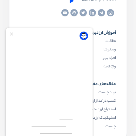
آموزش ارز دیجیتال
مقاله‌های مفید
مقالات
ارز دیجیتال چیست
ویدئوها
بلاک چین چیست
افراد برتر
کیف پول ارز دیجیتال چیست
واژه نامه
NFT چیست
مقاله‌های مفید
رابکس
ترید چیست
آموزش ارز دیجیتال
کسب درآمد از ارز دیجیتال
خرید ارز دیجیتال
استخراج ارز دیجیتال چیست
اخبار ارز دیجیتال
استیکینگ ارز دیجیتال
درباره رابکس
چیست