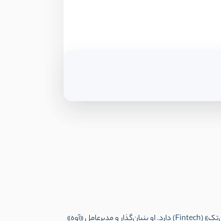
) کارآفرینی باتجربه است که دانش و تخصص زیادی در حوزه ارزهای دیجیتال، بلاک چین و «فین‌تک» (Fintech) دارد. او بنیان‌گذار و مدیرعامل «آوه»