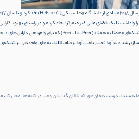
 واداشت تا یک فضای مالی غیر متمرکز ایجاد کرده و در راستای بهبود کارای
در سال 2017، استنی کولچف اتلند را بنیان‌گذاری کرد؛ شبکه‌ای «همتا ب
ما هستند. درست همان‌طور که تا الان گذراندن وقت در کافه‌ها،‌ محل کار،‌ ق