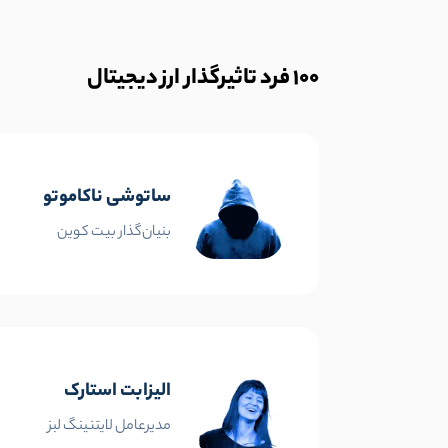
100
فرد تاثیرگذار ارز دیجیتال
ساتوشی ناکاموتو
بنیان‌گذار بیت کوین
الیزابت استارک
مدیرعامل لایتنینگ لبز