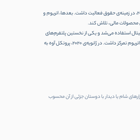
استنی کولچف مدرک کارشناسی ارشد حقوق خود را در سال 2018 میلادی از دانشگاه «هلسینکی» (Helsinki) اخذ کرد و تا سال 2017، در زمینه‌ی حقوق فعالیت داشت. بعدها، اتریوم و
ی محصولات مالی، تلاش کند.
ه همتا» (Peer-to-Peer) که برای وام‌دهی دارایی‌های دیجیتال استفاده می‌شد و یکی از نخستین پلتفرم‌های
غیر متمرکز به شمار می‌رفت. در سال 2018،‌ برند اتلند بازسازی شد و به آوه تغییر یافت. آوه برخلاف اتلند، به جای وام‌دهی بر شبکه‌ی اتریوم تمرکز داشت. در ژانویه‌ی 2020، پروتکل آوه به
رارهای شام یا دیدار با دوستان جزئی از آن محسوب