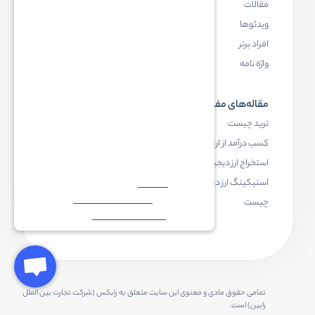
مقالات
ارز دیجیتال چیست
ویدئوها
بلاک چین چیست
افراد برتر
کیف پول ارز دیجیتال چیست
واژه نامه
NFT چیست
مقاله‌های مفید
رابکس
ترید چیست
آموزش ارز دیجیتال
کسب درآمد از ارز دیجیتال
خرید ارز دیجیتال
استخراج ارز دیجیتال چیست
اخبار ارز دیجیتال
استیکینگ ارز دیجیتال
درباره رابکس
چیست
تمامی حقوق مادی و معنوی این سایت متعلق به رابکس (شرکت تجارت بین الملل
رابین) است.