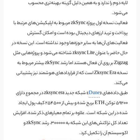
لایه دوم را ندارد و به همین دلیل گزینه بهینه‌تری محسوب
می‌شود.
فعالیت نسخه اول پروژه zkSync مربوط به اپلیکیشن‌های مرتبط با
پرداخت و ترید ارزهای دیجیتال بوده است و امکان گسترش
فعالیت‌های آن‌ها به سایر حوزه‌ها وجود نداشته است. این نسخه در
حال حاضر با عنوان zksync Lite شناخته می‌شود و پروژه‌هایی مثل
Zigzag بر روی آن فعال هستند اما رشد zkSync بیشتر مربوط به
نسخه Zksync Era است که از قراردادهای هوشمند نیز پشتیبانی
می‌کند.
طبق داده‌های «
Dune
» شبکه جدید zksync era در مجموع دارای
59200 توکن ETH بریج شده‌ و بیش از 254500 کیف پول ایجاد
شده در این شبکه است. علاوه بر تمام معیارهای ذکر شده، افزایش
تعداد کل تراکنش‌های این شبکه به 300000، رشد zkSync و
اکوسیستم آن را تکمیل کرد.