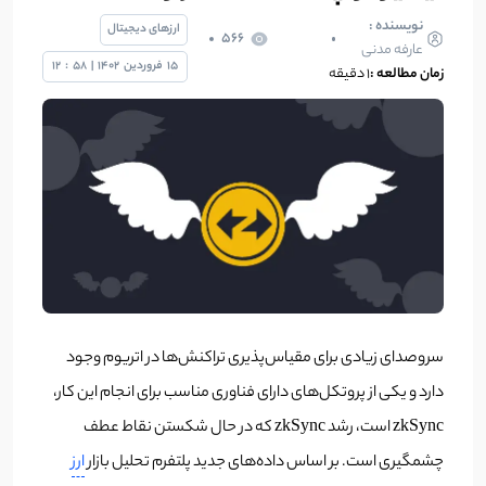
نویسنده :
ارزهای دیجیتال
566
عارفه مدنی
15
فروردین
1402
|
58
:
12
زمان مطالعه :
۱ دقیقه
سروصدای زیادی برای مقیاس‌پذیری تراکنش‌ها در اتریوم وجود
دارد و یکی از پروتکل‌های دارای فناوری مناسب برای انجام این کار،
zkSync است، رشد zkSync که در حال شکستن نقاط عطف
چشمگیری است. بر اساس داده‌های جدید پلتفرم تحلیل بازار
ارز