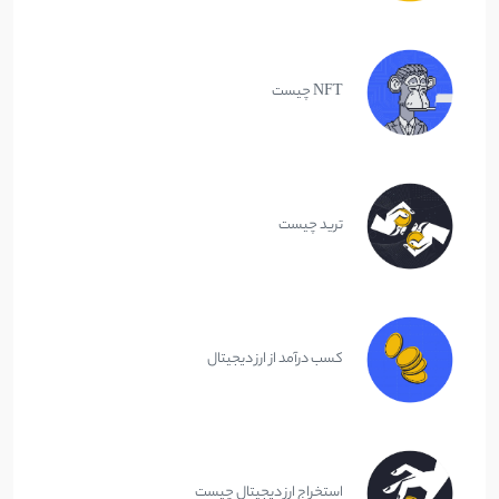
NFT چیست
ترید چیست
کسب درآمد از ارز دیجیتال
استخراج ارز دیجیتال چیست