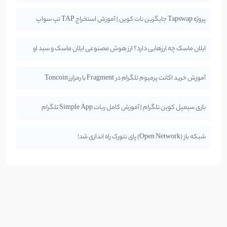
پروژه Tapswap جایگزین نات کوین | آموزش استخراج TAP تپ سواپ
ایلان ماسک چه ارزهایی دارد؟ ارز هوش مصنوعی ایلان ماسک و سبد او
آموزش خرید اکانت پرمیوم تلگرام در Fragment با رمزارز Toncoin
بازی سیمپل کوین تلگرام | آموزش کامل ربات Simple App تلگرام
شبکه باز (Open Network) پای نتورک راه اندازی شد!