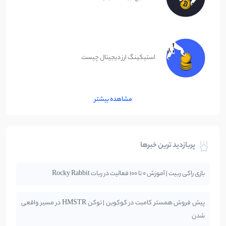
استیکینگ ارز دیجیتال چیست
مشاهده بیشتر
پربازدید ترین خبرها
بازی راکی ربیت | آموزش 0 تا 100 فعالیت در ربات Rocky Rabbit
پیش فروش همستر کامبت در کوکوین | توکن HMSTR در مسیر واقعی
شدن