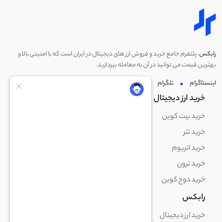
رابکس
، پلتفرم جامع خرید و فروش ارز های دیجیتال در ایران است که با امنیتی بالا و
بهترین قیمت می توانید در آن به معامله بپردازید.
اینستاگرام
تلگرام
توئیتر
لینکدین
خرید ارز دیجیتال
خرید ارز دیجیتال
خرید بیت کوین
خرید بایننس کوین
خرید تتر
خرید شیبا اینو
خرید اتریوم
خرید لایت کوین
خرید ترون
خرید ریپل
خرید دوج کوین
خرید بیت کوین کش
رابکس
آکادمی رابکس
خرید ارز دیجیتال
بلاک چین چیست