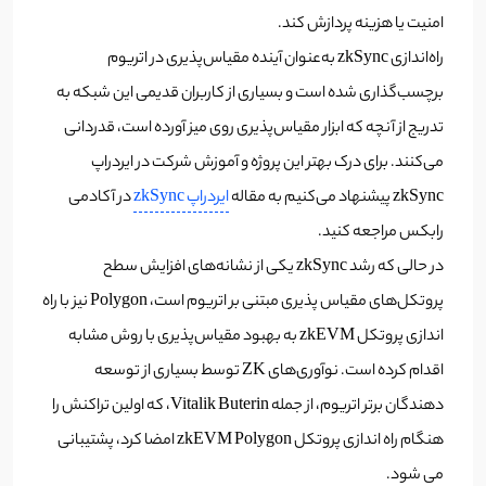
امنیت یا هزینه پردازش کند.
راه‌اندازی zkSync به‌عنوان آینده مقیاس‌پذیری در اتریوم
برچسب‌گذاری شده است و بسیاری از کاربران قدیمی این شبکه به
تدریج از آنچه که ابزار مقیاس‌پذیری روی میز آورده است، قدردانی
می‌کنند. برای درک بهتر این پروژه و آموزش شرکت در ایردراپ
zkSync پیشنهاد می‌کنیم به مقاله
ایردراپ zkSync
در آکادمی
رابکس مراجعه کنید.
در حالی که رشد zkSync یکی از نشانه‌های افزایش سطح
پروتکل‌های مقیاس پذیری مبتنی بر اتریوم است، Polygon نیز با راه
اندازی پروتکل zkEVM به بهبود مقیاس‌پذیری با روش مشابه
اقدام کرده است. نوآوری‌های ZK توسط بسیاری از توسعه
دهندگان برتر اتریوم، از جمله Vitalik Buterin، که اولین تراکنش را
هنگام راه اندازی پروتکل zkEVM Polygon امضا کرد، پشتیبانی
می شود.