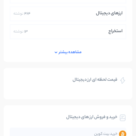
ارزهای دیجیتال
464
نوشته
استخراج
13
نوشته
ایران
250
نوشته
مشاهده بیشتر
بازی های کریپتویی
5
نوشته
قیمت لحظه ای ارز دیجیتال
بلاکچین
112
نوشته
بیت کوین
104
نوشته
خرید و فروش ارز های دیجیتال
تحلیل
86
نوشته
خرید بیت کوین