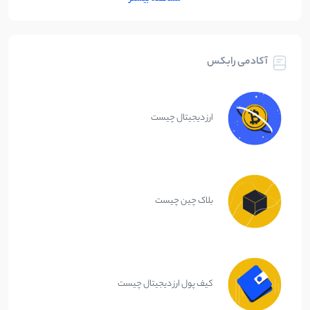
آکادمی رابکس
ارز دیجیتال چیست
بلاک چین چیست
کیف پول ارز دیجیتال چیست