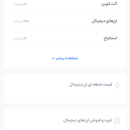
آلت کوین
22
نوشته
ارزهای دیجیتال
464
نوشته
استخراج
13
نوشته
ایران
250
نوشته
مشاهده بیشتر
بازی های کریپتویی
5
نوشته
قیمت لحظه ای ارز دیجیتال
بلاکچین
112
نوشته
بیت کوین
104
نوشته
خرید و فروش ارز های دیجیتال
تحلیل
86
نوشته