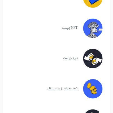
NFT چیست
ترید چیست
کسب درآمد از ارز دیجیتال