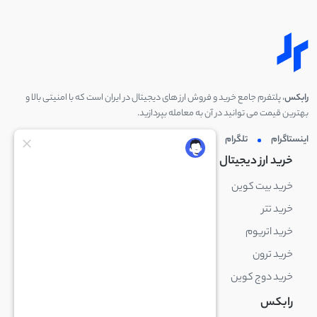
رابکس
، پلتفرم جامع خرید و فروش ارز های دیجیتال در ایران است که با امنیتی بالا و
بهترین قیمت می توانید در آن به معامله بپردازید.
اینستاگرام
تلگرام
توئیتر
لینکدین
خرید ارز دیجیتال
خرید ارز دیجیتال
خرید بیت کوین
خرید بایننس کوین
خرید تتر
خرید شیبا اینو
خرید اتریوم
خرید لایت کوین
خرید ترون
خرید ریپل
خرید دوج کوین
خرید بیت کوین کش
رابکس
آکادمی رابکس