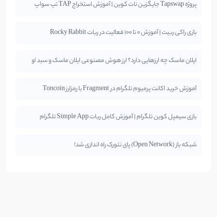
پروژه Tapswap جایگزین نات کوین | آموزش استخراج TAP تپ سواپ
بازی راکی ربیت | آموزش 0 تا 100 فعالیت در ربات Rocky Rabbit
ایلان ماسک چه ارزهایی دارد؟ ارز هوش مصنوعی ایلان ماسک و سبد او
آموزش خرید اکانت پرمیوم تلگرام در Fragment با رمزارز Toncoin
بازی سیمپل کوین تلگرام | آموزش کامل ربات Simple App تلگرام
شبکه باز (Open Network) پای نتورک راه اندازی شد!