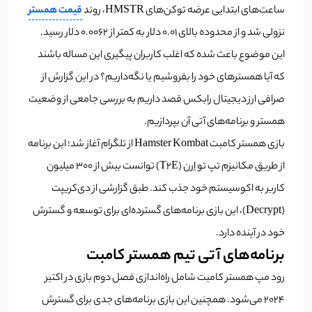
ساعت‌های ابتدایی عرضه توکن‌های HMSTR، روند
قیمت همستر
نزولی شد و از محدوده بالای 0.01 دلار به کمتر از 0.0062 دلار رسید.
این موضوع باعث شده که اغلب کاربران پیگیری این مساله باشند
که آیا همسترهای خود را بفروشیم یا نگه‌داریم؟ در این گزارش از
صرافی ارز دیجیتال رابکس قصد داریم به بررسی جامعی از وضعیت
همستر و برنامه‌های آتی آن بپردازیم.
بازی همستر کامبت Hamster Kombat از تلگرام آغاز شد؛ این برنامه
از طریق مکانیزم تپ تو اِرن (T2E) توانست بیش از 300 میلیون
کاربر به اکوسیستم خود جذب کند. طبق گزارشی از دی‌کریپت
(Decrypt)، این بازی برنامه‌های گسترده‌ای برای توسعه و گسترش
خود در آینده دارد.
برنامه‌های آتی تیم همستر کامبت
رود مپ همستر کامبت شامل راه‌اندازی فصل دوم بازی در اکتبر
2024 می‌شود. همچنین این بازی برنامه‌های جدی برای گسترش