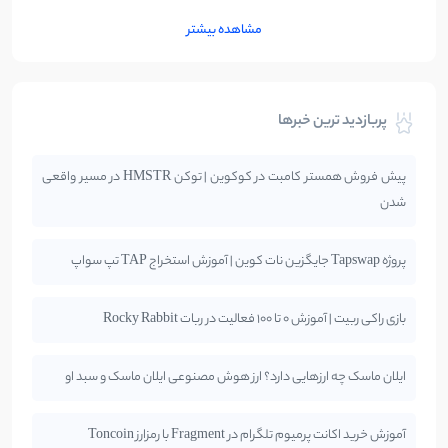
مشاهده بیشتر
پربازدید ترین خبرها
پیش فروش همستر کامبت در کوکوین | توکن HMSTR در مسیر واقعی
شدن
پروژه Tapswap جایگزین نات کوین | آموزش استخراج TAP تپ سواپ
بازی راکی ربیت | آموزش 0 تا 100 فعالیت در ربات Rocky Rabbit
ایلان ماسک چه ارزهایی دارد؟ ارز هوش مصنوعی ایلان ماسک و سبد او
آموزش خرید اکانت پرمیوم تلگرام در Fragment با رمزارز Toncoin