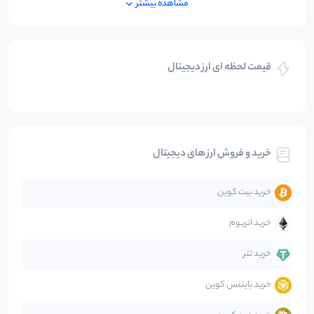
مشاهده بیشتر
بازی های کریپتویی
5
نوشته
قیمت لحظه ای ارز دیجیتال
بلاکچین
112
نوشته
بیت کوین
104
نوشته
خرید و فروش ارز های دیجیتال
تحلیل
86
نوشته
خرید بیت کوین
جهان
99
نوشته
خرید اتریوم
دیفای
14
نوشته
خرید تتر
خرید بایننس کوین
صرافی‌ها
38
نوشته