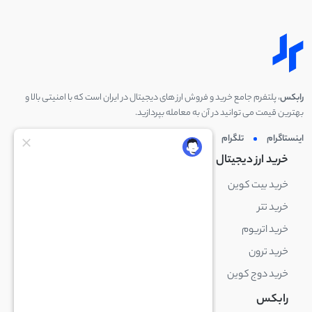
رابکس
، پلتفرم جامع خرید و فروش ارز های دیجیتال در ایران است که با امنیتی بالا و
بهترین قیمت می توانید در آن به معامله بپردازید.
اینستاگرام
تلگرام
توئیتر
لینکدین
خرید ارز دیجیتال
خرید ارز دیجیتال
خرید بیت کوین
خرید بایننس کوین
خرید تتر
خرید شیبا اینو
خرید اتریوم
خرید لایت کوین
خرید ترون
خرید ریپل
خرید دوج کوین
خرید بیت کوین کش
رابکس
آکادمی رابکس