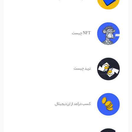
NFT چیست
ترید چیست
کسب درآمد از ارز دیجیتال