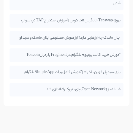
شدن
پروژه Tapswap جایگزین نات کوین | آموزش استخراج TAP تپ سواپ
ایلان ماسک چه ارزهایی دارد؟ ارز هوش مصنوعی ایلان ماسک و سبد او
آموزش خرید اکانت پرمیوم تلگرام در Fragment با رمزارز Toncoin
بازی سیمپل کوین تلگرام | آموزش کامل ربات Simple App تلگرام
شبکه باز (Open Network) پای نتورک راه اندازی شد!