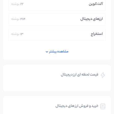
آلت کوین
22
نوشته
ارزهای دیجیتال
464
نوشته
استخراج
13
نوشته
ایران
250
نوشته
مشاهده بیشتر
بازی های کریپتویی
5
نوشته
قیمت لحظه ای ارز دیجیتال
بلاکچین
112
نوشته
بیت کوین
104
نوشته
خرید و فروش ارز های دیجیتال
تحلیل
86
نوشته