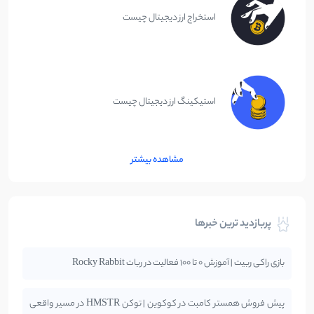
استخراج ارز دیجیتال چیست
استیکینگ ارز دیجیتال چیست
مشاهده بیشتر
پربازدید ترین خبرها
بازی راکی ربیت | آموزش 0 تا 100 فعالیت در ربات Rocky Rabbit
پیش فروش همستر کامبت در کوکوین | توکن HMSTR در مسیر واقعی