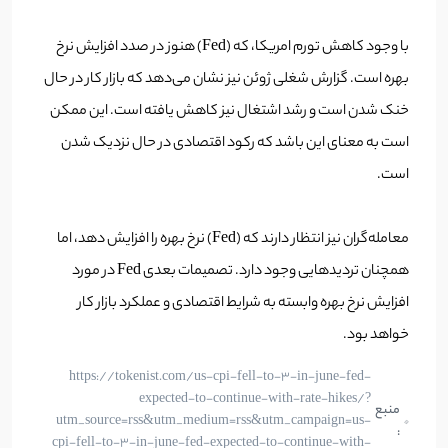
با وجود کاهش تورم امریکا، که (Fed) هنوز در صدد افزایش نرخ
بهره است. گزارش شغلی ژوئن نیز نشان می‌دهد که بازار کار در حال
خنک شدن است و رشد اشتغال نیز کاهش یافته است. این ممکن
است به معنای این باشد که رکود اقتصادی در حال نزدیک شدن
است.
معامله‌گران نیز انتظار دارند که (Fed) نرخ بهره را افزایش دهد، اما
همچنان تردیدهایی وجود دارد. تصمیمات بعدی Fed در مورد
افزایش نرخ بهره وابسته به شرایط اقتصادی و عملکرد بازار کار
خواهد بود.
https://tokenist.com/us-cpi-fell-to-3-in-june-fed-
expected-to-continue-with-rate-hikes/?
منبع
utm_source=rss&utm_medium=rss&utm_campaign=us-
:
cpi-fell-to-3-in-june-fed-expected-to-continue-with-