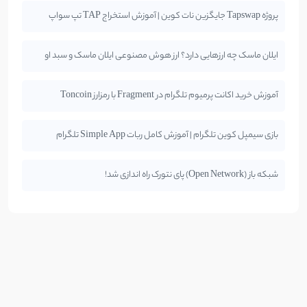
پروژه Tapswap جایگزین نات کوین | آموزش استخراج TAP تپ سواپ
ایلان ماسک چه ارزهایی دارد؟ ارز هوش مصنوعی ایلان ماسک و سبد او
آموزش خرید اکانت پرمیوم تلگرام در Fragment با رمزارز Toncoin
بازی سیمپل کوین تلگرام | آموزش کامل ربات Simple App تلگرام
شبکه باز (Open Network) پای نتورک راه اندازی شد!