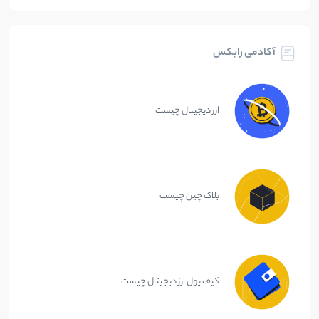
آکادمی رابکس
ارز دیجیتال چیست
بلاک چین چیست
کیف پول ارز دیجیتال چیست