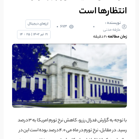
انتظارها است
نویسنده :
ارزهای دیجیتال
673
عارفه مدنی
21
تیر
1402
|
25
:
14
زمان مطالعه :
۲ دقیقه
با توجه به گزارش فدرال رزرو، کاهش نرخ تورم امریکا به ۳ درصد
رسید. در مقابل، نرخ تورم در ماه می 4.0 درصد بوده است این در