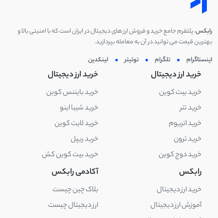
رابکس
، پلتفرم جامع خرید و فروش ارز های دیجیتال در ایران است که با امنیتی بالا و
بهترین قیمت می توانید در آن به معامله بپردازید.
اینستاگرام
تلگرام
توئیتر
لینکدین
خرید ارز دیجیتال
خرید ارز دیجیتال
خرید بیت کوین
خرید بایننس کوین
خرید تتر
خرید شیبا اینو
خرید اتریوم
خرید لایت کوین
خرید ترون
خرید ریپل
خرید دوج کوین
خرید بیت کوین کش
رابکس
آکادمی رابکس
خرید ارز دیجیتال
بلاک چین چیست
آموزش ارز دیجیتال
ارز دیجیتال چیست