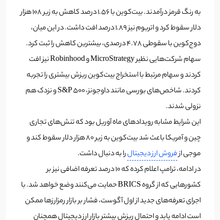
به رنگ قرمز درآمدند. بیت‌کوین با ۱.۵۶ درصد کاهش به زیر ۱۰۸ هزار
دلار سقوط کرد و اتریوم نیز ۱.۸۹ درصد افت داشت. در این میان،
دوج‌کوین با سقوطی ۴.۷۸ درصدی، بیشترین کاهش را ثبت کرد.
سهام شرکت‌هایی نظیر MicroStrategy و Robinhood نیز افت
کردند و سهام مرتبط با استخراج بیت‌کوین ریزش بیشتری را تجربه
کردند. شاخص‌های بورسی مانند داوجونز، S&P 500 و نزدک هم
نزولی شدند.
این شرایط مشابه رویدادهای ماه آوریل بود که تنش‌های تجاری
چین و آمریکا باعث شد بیت‌کوین به زیر ۸۰ هزار دلار سقوط کند و
موجی از
فروش ارز دیجیتال
را به دنبال داشت.
در ادامه، ترامپ اعلام کرده که ۱۰ درصد تعرفه اضافی نیز بر
کشورهایی که از گروه BRICS حمایت می‌کنند وضع خواهد شد. با
اجرای تعرفه‌های جدید از اول آگوست، فشار بر بازار رمزارزها ممکن
است ادامه یابد و احتمال ریزش بیشتر بازار ارز دیجیتال همچنان