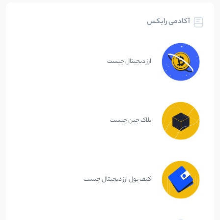
آکادمی رابکس
ارز دیجیتال چیست
بلاک چین چیست
کیف پول ارز دیجیتال چیست