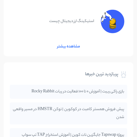
استیکینگ ارز دیجیتال چیست
مشاهده بیشتر
پربازدید ترین خبرها
بازی راکی ربیت | آموزش 0 تا 100 فعالیت در ربات Rocky Rabbit
پیش فروش همستر کامبت در کوکوین | توکن HMSTR در مسیر واقعی
شدن
پروژه Tapswap جایگزین نات کوین | آموزش استخراج TAP تپ سواپ