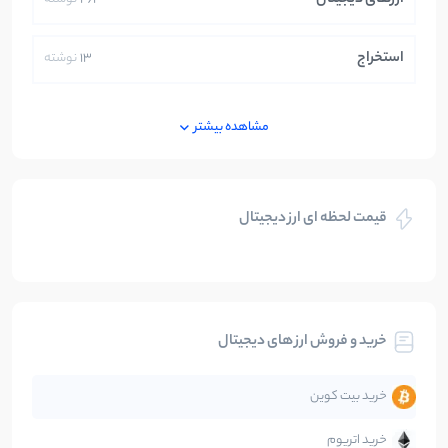
استخراج
13
نوشته
ایران
250
نوشته
مشاهده بیشتر
بازی های کریپتویی
5
نوشته
قیمت لحظه ای ارز دیجیتال
بلاکچین
112
نوشته
بیت کوین
104
نوشته
خرید و فروش ارز های دیجیتال
تحلیل
86
نوشته
خرید بیت کوین
جهان
99
نوشته
خرید اتریوم