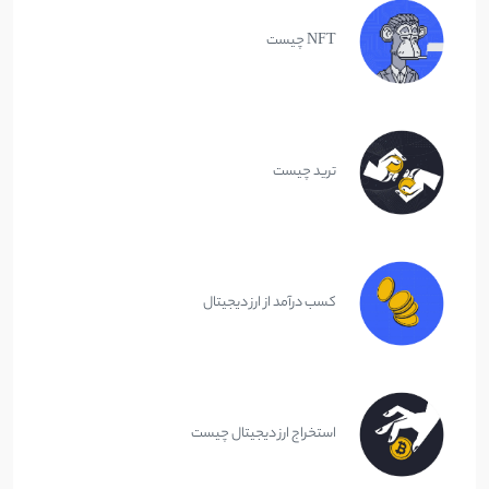
NFT چیست
ترید چیست
کسب درآمد از ارز دیجیتال
استخراج ارز دیجیتال چیست