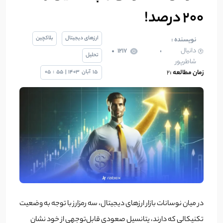
200 درصد!
ارزهای دیجیتال
بلاکچین
نویسنده :
دانیال
1217
تحلیل
شاطرپور
زمان مطالعه :
2
15
آبان
1403
|
55
:
05
در میان نوسانات بازار ارزهای دیجیتال، سه رمزارز با توجه به وضعیت
تکنیکالی که دارند، پتانسیل صعودی قابل‌توجهی از خود نشان