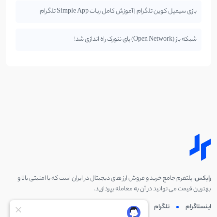
بازی سیمپل کوین تلگرام | آموزش کامل ربات Simple App تلگرام
شبکه باز (Open Network) پای نتورک راه اندازی شد!
رابکس
، پلتفرم جامع خرید و فروش ارز های دیجیتال در ایران است که با امنیتی بالا و
بهترین قیمت می توانید در آن به معامله بپردازید.
اینستاگرام
تلگرام
توئیتر
لینکدین