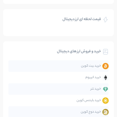
بازی های کریپتویی
5
نوشته
قیمت لحظه ای ارز دیجیتال
بلاکچین
112
نوشته
بیت کوین
104
نوشته
خرید و فروش ارز های دیجیتال
تحلیل
86
نوشته
خرید بیت کوین
جهان
99
نوشته
خرید اتریوم
دیفای
14
نوشته
خرید تتر
خرید بایننس کوین
صرافی‌ها
38
نوشته
خرید دوج کوین
قانون‌گذاری
40
نوشته