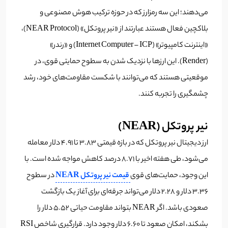
می‌دهند؛ این سه رمزارز که در حوزه ترکیب هوش مصنوعی و
بلاکچین فعال هستند عبارتند از «نیر پروتکل» (NEAR Protocol)،
«اینترنت کامپیوتر» (Internet Computer – ICP) و «رندر»
(Render). این ارزها با نزدیک شدن به سطوح حمایتی قوی، در
موقعیتی هستند که می‌توانند با شکست مقاومت‌های خود، رشد
چشمگیری را تجربه کنند.
نیر پروتکل (NEAR)
ارز دیجیتال نیر پروتکل که در بازه قیمتی ۳.۸۳ تا ۴.۹۱ دلار معامله
می‌شود، طی هفته اخیر با ۸.۷۱ درصد کاهش مواجه شده است. با
این وجود، حمایت‌های قوی
قیمت نیر پروتکل NEAR
در سطوح
۳.۳۶ دلار و ۲.۲۸ دلار می‌تواند جرقه‌ای برای آغاز یک بازگشت
صعودی باشد. اگر NEAR بتواند مقاومت حیاتی ۵.۵۲ دلار را
بشکند، امکان صعود تا ۶.۶۰ دلار وجود دارد. قرارگیری شاخص RSI