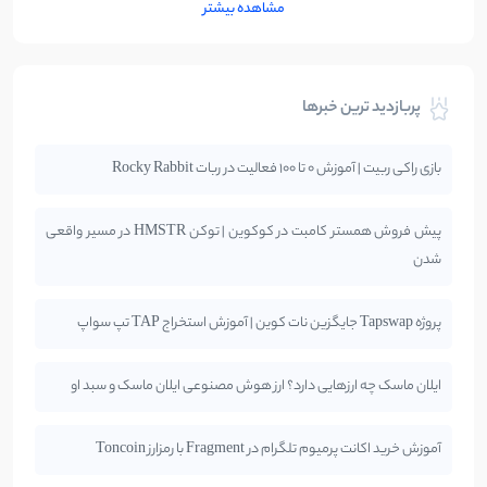
مشاهده بیشتر
پربازدید ترین خبرها
بازی راکی ربیت | آموزش 0 تا 100 فعالیت در ربات Rocky Rabbit
پیش فروش همستر کامبت در کوکوین | توکن HMSTR در مسیر واقعی
شدن
پروژه Tapswap جایگزین نات کوین | آموزش استخراج TAP تپ سواپ
ایلان ماسک چه ارزهایی دارد؟ ارز هوش مصنوعی ایلان ماسک و سبد او
آموزش خرید اکانت پرمیوم تلگرام در Fragment با رمزارز Toncoin