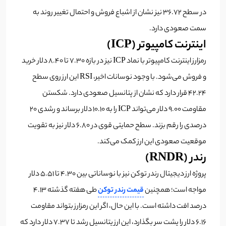
در سطح ۳۶.۷۲ نیز نشان از اشباع فروش و احتمال تغییر روند به
سمت صعودی دارد.
اینترنت کامپیوتر (ICP)
رمزارز اینترنت کامپیوتر با نماد ICP نیز در بازه ۷.۳۰ تا ۸.۴۰ دلار خرید
و فروش می‌شود. با وجود نوسانات اخیر، RSI این ارز روی سطح
۴۲.۲۴ قرار دارد که نشان از پتانسیل صعودی دارد. شکستن
مقاومت ۹.۰۰ دلار می‌تواند ICP را به ۱۰.۱۰ دلار برساند و رشدی ۲۰
درصدی را رقم بزند. سطح حمایتی قوی در ۶.۸۰ دلار نیز به تقویت
موقعیت صعودی این ارز کمک می‌کند.
رندر (RNDR)
پروژه ارز دیجیتال رندر توکن نیز با نوساناتی بین ۴.۳۰ تا ۵.۵۱ دلار
مواجه است؛ همچنین
قیمت رندر توکن
طی هفته گذشته ۴.۱۳
درصد افت داشته است. با این حال، اگر این رمزارز بتواند مقاومت
۶.۱۶ دلار را پشت سر بگذارد، این ارز پتانسیل رشد تا ۷.۳۷ دلار دارد که