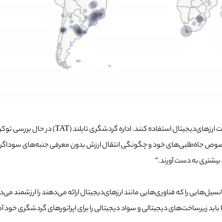
کوین پیشنهادی TAT به اپراتورهای گردشگری امکان
 بیشتری به دست آورند.”
Yuthasak Supasorn)، فرماندار TAT گفت که او پتانسیل‌هایی را که فناوری‌هایی مانند ارزهای‌دیجیتال ارائ
 باید زیرساخت‌های دیجیتالی و سواد دیجیتالی را برای اپراتورهای گردشگری خود آماد