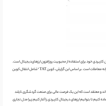
 می‌دهد تا از محبوبیت ارزهای‌دیجیتال استفاده کنند. اداره گردشگری تایلند (TAT) در حال بررسی توکن کاربردی خود برای استفاده از محبوبیت روزافزون ارزهای‌دیجیتال است.
بانکوک پست امروز گزارش داد که TAT در حال مذاکره با بورس تایلند در خصوص جاه‌طلبی‌های خود و چگونگی انتقال ارزش بدون معرفی جنبه‌های سوداگرانه معاملات است .بر اساس این گزارش، کوین TAT “شامل انتقال کوین
ه می‌‌دهند را ارزشمند می‌داند و معتقد است که این یک فرصت عالی برای صنعت گردشگری تایلند
ه کنیم تا بتوانیم ارزهای دیجیتال کاربردی را آغاز کنیم زیرا مدل تجاری