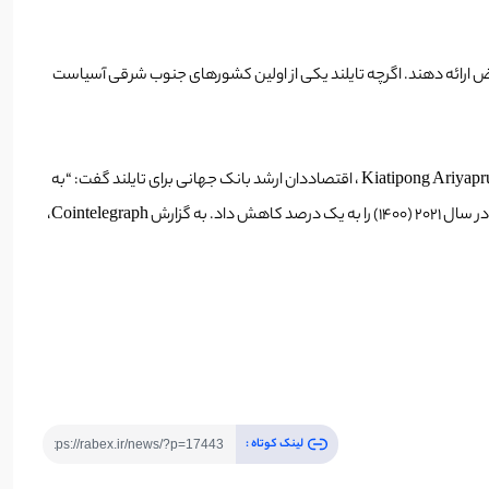
 محلی Bitkub همکاری کنند تا یک پلتفرم گردشگری با سکه TAT و توکن‌های غیرقابل تعویض ارائه دهند. اگرچه تایلند یکی از اولین کشورهای جنوب شرقی آسیاست
روز دوشنبه، دولت تایلند اعلام کرد که از 1 نوامبر به بعد قرنطینه مسافران واکسینه شده در بانکوک و سایر استان‌ها را به امید احیای اقتصاد لغو می‌کند. Kiatipong Ariyapruchya ، اقتصاددان ارشد بانک جهانی برای تایلند گفت: “به
Cointeleg،
لینک کوتاه :