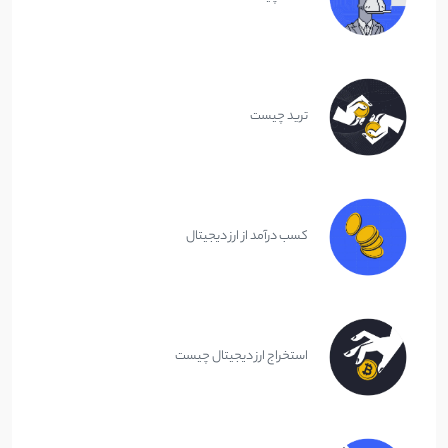
ترید چیست
کسب درآمد از ارز دیجیتال
استخراج ارز دیجیتال چیست