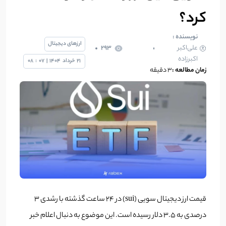
کرد؟
نویسنده :
ارزهای دیجیتال
علی‌اکبر
293
اکبرزاده
21
خرداد
1404
|
07
:
08
زمان مطالعه :
3 دقیقه
قیمت ارز دیجیتال سویی (sui) در 24 ساعت گذشته با رشدی 3
درصدی به 3.5 دلار رسیده است. این موضوع به دنبال اعلام خبر