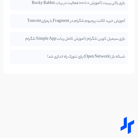
بازی راکی ربیت | آموزش 0 تا 100 فعالیت در ربات Rocky Rabbit
آموزش خرید اکانت پرمیوم تلگرام در Fragment با رمزارز Toncoin
بازی سیمپل کوین تلگرام | آموزش کامل ربات Simple App تلگرام
شبکه باز (Open Network) پای نتورک راه اندازی شد!