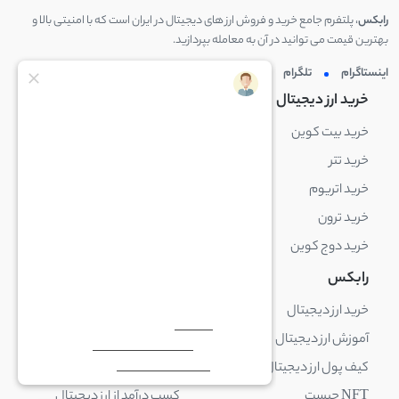
رابکس
، پلتفرم جامع خرید و فروش ارز های دیجیتال در ایران است که با امنیتی بالا و
بهترین قیمت می توانید در آن به معامله بپردازید.
اینستاگرام
تلگرام
توئیتر
لینکدین
خرید ارز دیجیتال
خرید ارز دیجیتال
خرید بیت کوین
خرید بایننس کوین
خرید تتر
خرید شیبا اینو
خرید اتریوم
خرید لایت کوین
خرید ترون
خرید ریپل
خرید دوج کوین
خرید بیت کوین کش
رابکس
آکادمی رابکس
خرید ارز دیجیتال
بلاک چین چیست
آموزش ارز دیجیتال
ارز دیجیتال چیست
کیف پول ارز دیجیتال چیست
ترید چیست
NFT چیست
کسب درآمد از ارز دیجیتال