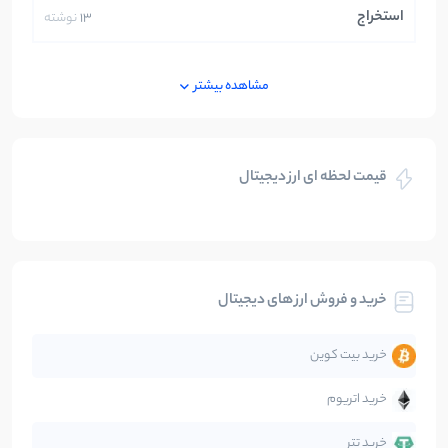
استخراج
13
نوشته
ایران
250
نوشته
مشاهده بیشتر
بازی های کریپتویی
5
نوشته
قیمت لحظه ای ارز دیجیتال
بلاکچین
112
نوشته
بیت کوین
104
نوشته
خرید و فروش ارز های دیجیتال
تحلیل
86
نوشته
خرید بیت کوین
جهان
99
نوشته
خرید اتریوم
دیفای
14
نوشته
خرید تتر