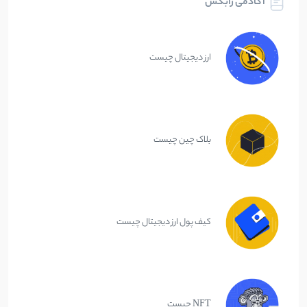
آکادمی رابکس
ارز دیجیتال چیست
بلاک چین چیست
کیف پول ارز دیجیتال چیست
NFT چیست