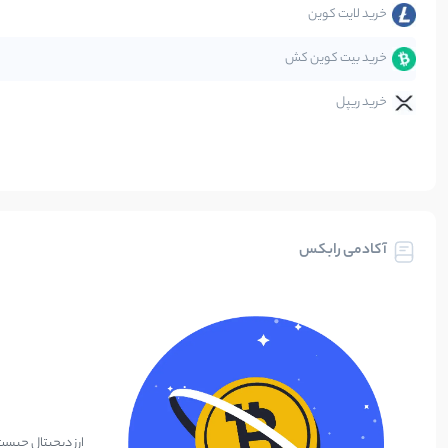
خرید لایت کوین
خرید بیت کوین کش
خرید ریپل
آکادمی رابکس
ارز دیجیتال چیس