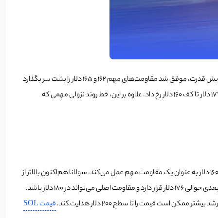
در تحلیل تکنیکال سولانا SOL قیمت سولانا پس از حفظ حمایت کلیدی ۱۶۰ دلار، روند صعودی تازه‌ای را مثل بیت‌کوین و اتریوم آغاز کرد. این ارز دیجیتال با افزایش قدرت، موفق شد مقاومت‌های مهم ۱۶۲ و ۱۶۵ دلار را پشت سر بگذارد
و روند مثبت خود را تثبیت کند. در نمودار ساعتی جفت ارز SOL/USD، حرکت قابل‌توجهی بالاتر از سطح ۵۰ درصد فیبوناچی اصلاحی از حرکت نزولی بین اوج ۱۷۷ دلار تا کف ۱۶۰ دلار رخ داد. علاوه بر این، خط روند نزولی مهمی که
با این حال، فروشندگان در نزدیکی ناحیه مقاومت ۱۷۲ دلار فعال بودند. همچنین، سطح اصلاحی ۷۶.۴ درصد فیبوناچی از حرکت نزولی بین اوج ۱۷۷ دلار تا کف ۱۶۰ دلار به عنوان یک مقاومت مهم عمل می‌کند. سولانا هم‌اکنون بالاتر از
قیمت SOL