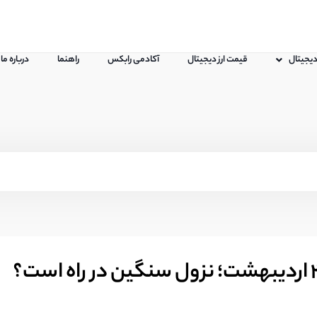
 دیجیتال
قیمت ارز دیجیتال
آکادمی رابکس
راهنما
درباره ما