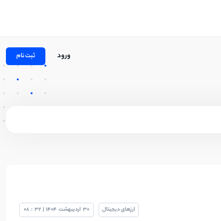
ورود
ثبت نام
ارزهای دیجیتال
30
اردیبهشت
1404
|
32
:
08