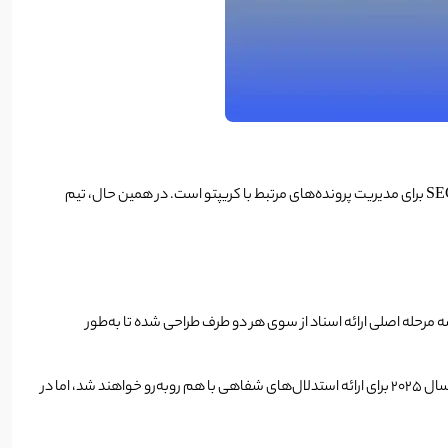
«فرد ریسپولی» (Fred Rispoli)، تحلیلگر حقوقی، این تأخیر را چیزی فراتر از مشکلات اداری می‌داند و معتقد است که این اقدام بیانگر فشار روزافزون بر منابع SEC برای مدیریت پرونده‌های مرتبط با کریپتو است. در همین حال، تیم
 در این فرآیند، سه مرحله اصلی ارائه اسناد از سوی هر دو طرف طراحی شده تا به‌طور
برخلاف دادگاه‌های سنتی، این پرونده به‌جای آوردن شواهد جدید یا شهادت‌های نمایشی، بر استدلال‌های قوی مکتوب تمرکز دارد. در نهایت، طرفین در اواخر سال ۲۰۲۵ برای ارائه استدلال‌های شفاهی با هم روبه‌رو خواهند شد، اما در