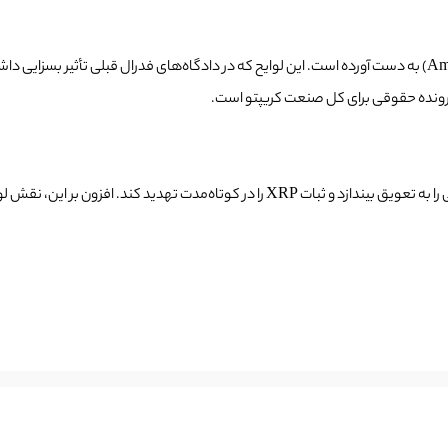
ریپل حمایت ۱۴ نهاد مستقل را از طریق ارائه «لوایح آمیکوس» (Amicus Briefs) به دست آورده است. این لوایح که در داد
پرونده حقوقی برای کل صنعت کریپتو است.
درخواست تمدید SEC می‌تواند نبرد ریپل برای دستیابی به شفافیت قانونی را به تعویق بیندازد 