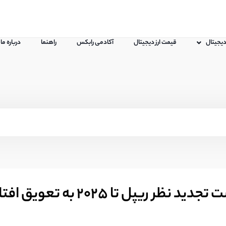
 دیجیتال
قیمت ارز دیجیتال
آکادمی رابکس
راهنما
درباره ما
پل تا 2025 به تعویق افتاد!