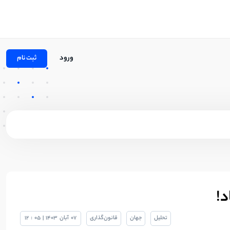
ورود
ثبت نام
تحلیل
جهان
قانون‌گذاری
07
آبان
1403
|
05
:
12