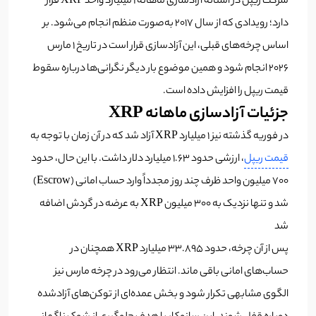
شرکت ریپل در آستانه آزادسازی ماهانه ۱ میلیارد واحد XRP قرار
دارد؛ رویدادی که از سال ۲۰۱۷ به‌صورت منظم انجام می‌شود. بر
اساس چرخه‌های قبلی، این آزادسازی قرار است در تاریخ ۱ مارس
۲۰۲۶ انجام شود و همین موضوع بار دیگر نگرانی‌ها درباره سقوط
قیمت ریپل را افزایش داده است.
جزئیات آزادسازی ماهانه XRP
در فوریه گذشته نیز ۱ میلیارد XRP آزاد شد که در آن زمان با توجه به
قیمت ریپل
، ارزشی حدود ۱.۶۳ میلیارد دلار داشت. با این حال، حدود
۷۰۰ میلیون واحد ظرف چند روز مجدداً وارد حساب امانی (Escrow)
شد و تنها نزدیک به ۳۰۰ میلیون XRP به عرضه در گردش اضافه
شد
پس از آن چرخه، حدود ۳۳.۸۹۵ میلیارد XRP همچنان در
حساب‌های امانی باقی ماند. انتظار می‌رود در چرخه مارس نیز
الگوی مشابهی تکرار شود و بخش عمده‌ای از توکن‌های آزادشده