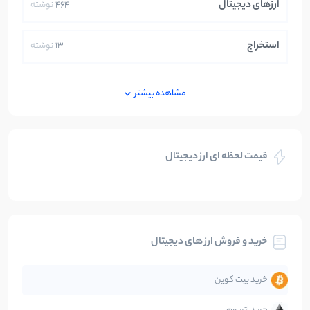
ارزهای دیجیتال
464
نوشته
استخراج
13
نوشته
ایران
250
نوشته
مشاهده بیشتر
بازی های کریپتویی
5
نوشته
قیمت لحظه ای ارز دیجیتال
بلاکچین
112
نوشته
بیت کوین
104
نوشته
خرید و فروش ارز های دیجیتال
تحلیل
86
نوشته
خرید بیت کوین
جهان
99
نوشته