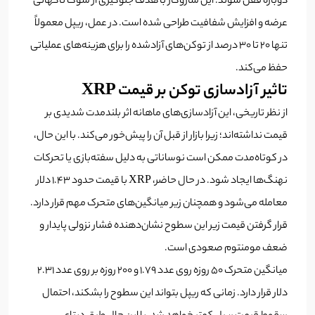
دوباره قفل شوند. این سازوکار با هدف جلوگیری از شوک ناگهانی
عرضه و افزایش شفافیت طراحی شده است. در عمل، ریپل معمولاً
تنها ۲۰ تا ۳۰ درصد از توکن‌های آزادشده را برای هزینه‌های عملیاتی
حفظ می‌کند.
تاثیر آزادسازی توکن بر قیمت XRP
از نظر تاریخی، این آزادسازی‌های ماهانه اثر بلندمدت شدیدی بر
قیمت نداشته‌اند؛ زیرا بازار از قبل آن را پیش‌خور می‌کند. با این حال،
در کوتاه‌مدت ممکن است نوساناتی به دلیل سفته‌بازی یا تحرکات
نهنگ‌ها ایجاد شود. در حال حاضر، XRP با قیمت حدود ۱.۴۳ دلار
معامله می‌شود و همچنان زیر میانگین‌های متحرک مهم قرار دارد.
قرار گرفتن قیمت زیر این سطوح نشان‌دهنده فشار نزولی پایدار و
ضعف مومنتوم صعودی است.
میانگین متحرک 50 روزه روی عدد 1.79 و 200 روزه بر روی عدد 2.31
دلار قرار دارد. زمانی که ریپل بتواند این سطوح را بشکند، احتمال