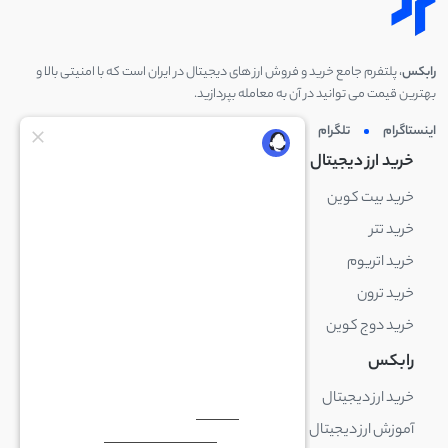
رابکس
، پلتفرم جامع خرید و فروش ارز های دیجیتال در ایران است که با امنیتی بالا و
بهترین قیمت می توانید در آن به معامله بپردازید.
اینستاگرام
تلگرام
توئیتر
لینکدین
خرید ارز دیجیتال
خرید ارز دیجیتال
خرید بیت کوین
خرید بایننس کوین
خرید تتر
خرید شیبا اینو
خرید اتریوم
خرید لایت کوین
خرید ترون
خرید ریپل
خرید دوج کوین
خرید بیت کوین کش
رابکس
آکادمی رابکس
خرید ارز دیجیتال
بلاک چین چیست
آموزش ارز دیجیتال
ارز دیجیتال چیست