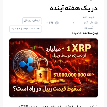
در یک هفته آینده
نویسنده :
ارزهای دیجیتال
علی‌اکبر
292
اکبرزاده
03
اسفند
1404
|
44
:
05
زمان مطالعه :
2 دقیقه