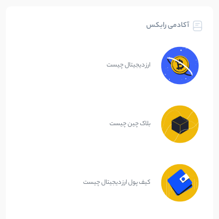
آکادمی رابکس
ارز دیجیتال چیست
بلاک چین چیست
کیف پول ارز دیجیتال چیست