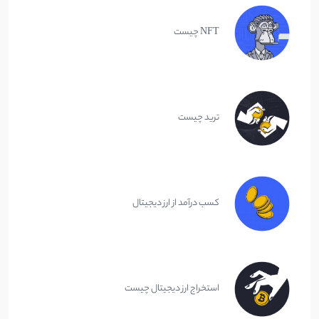
NFT چیست
ترید چیست
کسب درآمد از ارز دیجیتال
استخراج ارز دیجیتال چیست