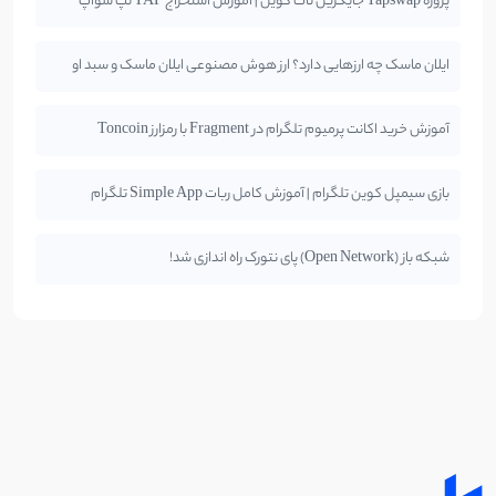
پروژه Tapswap جایگزین نات کوین | آموزش استخراج TAP تپ سواپ
ایلان ماسک چه ارزهایی دارد؟ ارز هوش مصنوعی ایلان ماسک و سبد او
آموزش خرید اکانت پرمیوم تلگرام در Fragment با رمزارز Toncoin
بازی سیمپل کوین تلگرام | آموزش کامل ربات Simple App تلگرام
شبکه باز (Open Network) پای نتورک راه اندازی شد!