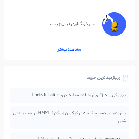
استیکینگ ارز دیجیتال چیست
مشاهده بیشتر
پربازدید ترین خبرها
بازی راکی ربیت | آموزش 0 تا 100 فعالیت در ربات Rocky Rabbit
پیش فروش همستر کامبت در کوکوین | توکن HMSTR در مسیر واقعی
شدن