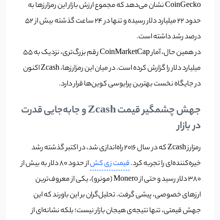
CoinGecko نشان می‌دهد که مجموع ارزش بازار این رمزارزها به
حدود ۲۲ میلیارد دلار رسیده و تنها در ۲۴ ساعت گذشته بیش از ۵۲
درصد رشد داشته است.
در همین حال، آمار CoinMarketCap رقم بزرگ‌تری، نزدیک به ۵۵
میلیارد دلار را گزارش کرده است. در میان این رمزارزها، Zcash اکنون
در جایگاه نخست بهترین پرایوسی کوین‌ها قرار دارد.
جهش چشمگیر قیمت Zcash و جابه‌جایی قدرت
در بازار
رمزارز Zcash که در سال ۲۰۱۶ راه‌اندازی شد، در اکتبر گذشته رشد
خیره‌کننده‌ای را تجربه کرد.
قیمت زی کش
از حدود ۸۰ دلار به بیش از
۳۸۰ دلار رسید و حتی از Monero (مونرو)، یکی از معروف‌ترین
ارزهای خصوصی، پیشی گرفت. تحلیل‌گران بر این باورند که این
جهش قیمتی، تنها نتیجه‌ی هیجان بازار نیست؛ بلکه نشانه‌ای از