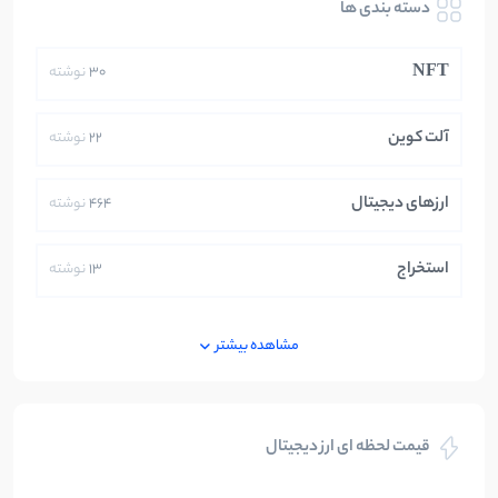
دسته بندی ها
NFT
30
نوشته
آلت کوین
22
نوشته
ارزهای دیجیتال
464
نوشته
استخراج
13
نوشته
ایران
250
نوشته
مشاهده بیشتر
بازی های کریپتویی
5
نوشته
قیمت لحظه ای ارز دیجیتال
بلاکچین
112
نوشته