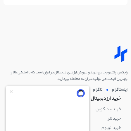
رابکس
، پلتفرم جامع خرید و فروش ارز های دیجیتال در ایران است که با امنیتی بالا و
بهترین قیمت می توانید در آن به معامله بپردازید.
اینستاگرام
تلگرام
توئیتر
لینکدین
خرید ارز دیجیتال
خرید ارز دیجیتال
خرید بیت کوین
خرید بایننس کوین
خرید تتر
خرید شیبا اینو
خرید اتریوم
خرید لایت کوین