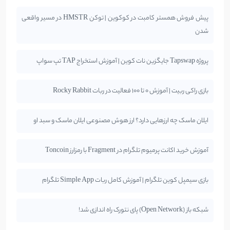
پیش فروش همستر کامبت در کوکوین | توکن HMSTR در مسیر واقعی
شدن
پروژه Tapswap جایگزین نات کوین | آموزش استخراج TAP تپ سواپ
بازی راکی ربیت | آموزش 0 تا 100 فعالیت در ربات Rocky Rabbit
ایلان ماسک چه ارزهایی دارد؟ ارز هوش مصنوعی ایلان ماسک و سبد او
آموزش خرید اکانت پرمیوم تلگرام در Fragment با رمزارز Toncoin
بازی سیمپل کوین تلگرام | آموزش کامل ربات Simple App تلگرام
شبکه باز (Open Network) پای نتورک راه اندازی شد!