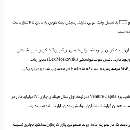
بیت کوین به مقاومت قوی میانگین متحرک ساده 200 روزه (SMA 200) رسیده و اگر گاوها بتوانند این مانع را از سر راه بردارند رمز ارزهای LTC ICP، THETA و FTT پتانسیل رشد خوبی دارند. رسیدن بیت کوین به بالای 45 هزار باعث
ن قیمت 3 هزار دلار در 7 آگست (16 مرداد) تاثیر داشت و باعث شد عملکرد آن از بیت کوین بهتر باشد. رالی قیمتی بزرگترین آلت کوین بازار نشانه‌ای
مثبت برای بقیه آلت کوین‌ها محسوب می‌‌شود؛ اما اطلاعات درون زنجیره‌ای (On-Chain) نشان می‌دهد در کوتاه مدت، امکان سیو سود از طرف معامله‌گران وجود دارد. لکس موسکواسکی (Lex Moskovski) مدیر ارشد
96.4 درصد
رسیده است که منطقه خطر محسوب شده و در نزدیکی
قیمت در کوتاه مدت می‌تواند نوسانی باقی بماند؛ اما با دید بلندمدت، بازار در فاز صعودی قرار دارد. گزارش‌ها نشان می‌دهد که شرکت‌هالی سرمایه‌گذاری خطرپذیر (Venture Capital) در نیمه اول سال میلادی جاری، 17 میلیارد دلار در
ت. همین گزارشات نشان از بولیش بودن بازار در بلندمدت دارند.
حالا در نقطه‌ای هستیم که گاوها تلاش خواهند کرد برتری خودشان را حفظ کرده و با تکیه به این برتری، به سمت اهداف بالاتر پیشروی کنند. تحلیل‌ها نشان می‌دهد که در صورت ادامه روند صعودی بازار، 5 رمزارز عملکرد بهتری نسبت