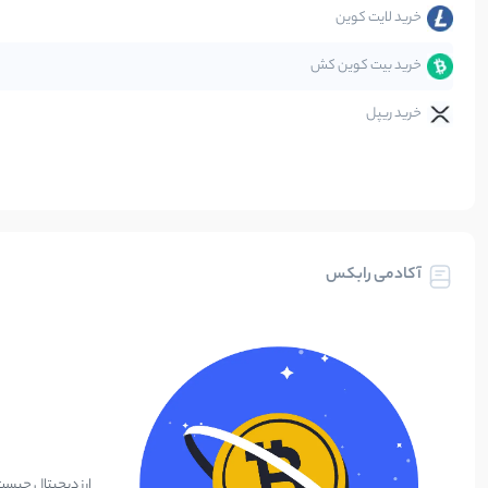
خرید لایت کوین
خرید بیت کوین کش
خرید ریپل
آکادمی رابکس
ارز دیجیتال چیس