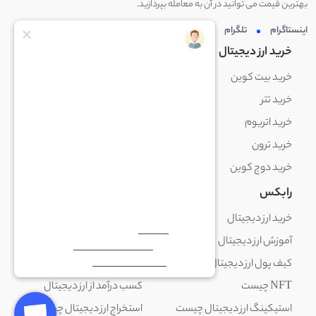
بهترین قیمت می توانید در آن به معامله بپردازید.
اینستاگرام
تلگرام
توئیتر
لینکدین
خرید ارز دیجیتال
خرید ارز دیجیتال
خرید بیت کوین
خرید بایننس کوین
خرید تتر
خرید شیبا اینو
خرید اتریوم
خرید لایت کوین
خرید ترون
خرید ریپل
خرید دوج کوین
خرید بیت کوین کش
رابکس
آکادمی رابکس
خرید ارز دیجیتال
بلاک چین چیست
آموزش ارز دیجیتال
ارز دیجیتال چیست
کیف پول ارز دیجیتال چیست
ترید چیست
NFT چیست
کسب درآمد از ارز دیجیتال
استیکینگ ارز دیجیتال چیست
استخراج ارز دیجیتال چیست