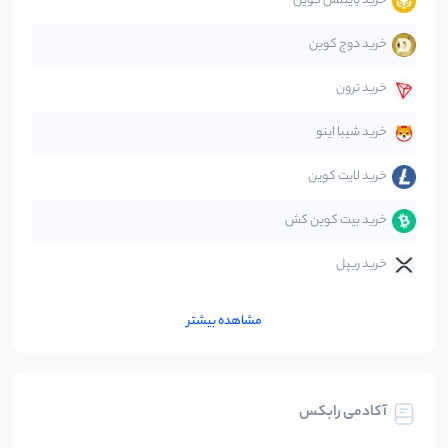
خرید بایننس کوین
صرافی‌ها
38
نوشته
خرید دوج کوین
قانون‌گذاری
40
نوشته
خرید ترون
متاورس
5
نوشته
خرید شیبا اینو
خرید لایت کوین
خرید بیت کوین کش
خرید ریپل
مشاهده بیشتر
آکادمی رابکس