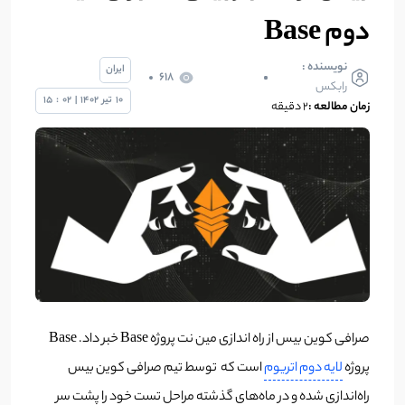
دوم Base
نویسنده :
ایران
618
رابکس
10
تیر
1402
|
02
:
15
زمان مطالعه :
2 دقیقه
صرافی کوین بیس از راه اندازی مین نت پروژه Base خبر داد. Base
پروژه
لایه دوم اتریوم
است که توسط تیم صرافی کوین بیس
راه‌اندازی شده و در ماه‌های گذشته مراحل تست خود را پشت سر