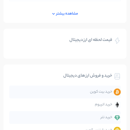
ایران
250
نوشته
مشاهده بیشتر
بازی های کریپتویی
5
نوشته
قیمت لحظه ای ارز دیجیتال
بلاکچین
112
نوشته
بیت کوین
104
نوشته
خرید و فروش ارز های دیجیتال
تحلیل
86
نوشته
خرید بیت کوین
جهان
99
نوشته
خرید اتریوم
دیفای
14
نوشته
خرید تتر