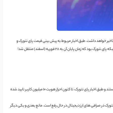
ش از سال 2018 منتظرش هستند، باز هم در لانچ کردن شبکه خود تاخیر خواهد داشت. طبق اخبار مربوط به پیش بینی قیمت پای نتورک و
همانطور که گفته شد یکی از موانع اصلی در لیست شدن پای نتورک، اتمام فرآیند احراز هویت بوده است. تیم سازنده پای نتورک در حال کار بر روی این مانع هستند و طبق اخبار پای نتورک، تا کنون احراز هویت 10 میلیون کاربر تایید شده
نتورک در صرافی های ارز دیجیتال در حال رفع است.
مانع بعدی و یکی دیگر