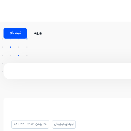
ورود
ثبت نام
ارزهای دیجیتال
20
بهمن
1403
|
44
:
08