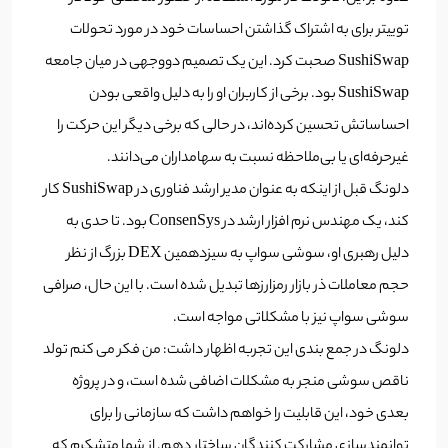
توییتر برای به اشتراک گذاشتن احساسات خود در مورد تحولات
SushiSwap صحبت کرد. این یک تصمیم دووجهی در میان جامعه
SushiSwap بود. برخی از کاربران او را به دلیل واقعی بودن
احساساتش تحسین کرده‌اند، در حالی که برخی دیگر این حرکت را
غیرحرفه‌ای یا بی‌ملاحظه نسبت به سهامداران می‌دانند.
دلونگ قبل از اینکه به عنوان مدیر ارشد فناوری در SushiSwap کار
کند، یک مهندس نرم افزار ارشد در ConsenSys بود. تا حدی به
دلیل رهبری او، سوشی سواپ به سیزدهمین DEX بزرگ از نظر
حجم معاملات ذر بازار رمزارزها تبدیل شده است. با این حال، صرافی
سوشی سواپ نیز با مشکلاتی مواجه است.
دلونگ در جمع بندی این تجربه اظهار داشت: من فکر می کنم تولد
ناقص سوشی منجر به مشکلات اضافی شده است، و در پروژه
بعدی خود، این قابلیت را خواهم داشت که سازمانی را برای
توانمندسازی مشارکت کنندگان ساختار دهم. از شما متشکرم که