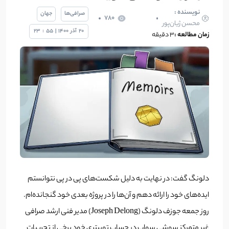
نویسنده :
صرافی‌ها
جهان
780
محسن ژیان‌پور
20
آذر
1400
|
55
:
23
زمان مطالعه :
۳ دقیقه
دلونگ گفت: در نهایت به دلیل شکست‌های پی در پی نتوانستم
ایده‌های خود را ارائه دهم و آن‌ها را در پروژه بعدی خود گنجانده‌ام.
روز جمعه جوزف دلونگ (Joseph Delong) مدیر فنی ارشد صرافی
غیر متمرکز سوشی سواپ در حساب توییتری خود برخی از تجربیات