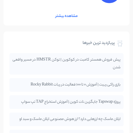
مشاهده بیشتر
پربازدید ترین خبرها
پیش فروش همستر کامبت در کوکوین | توکن HMSTR در مسیر واقعی
شدن
بازی راکی ربیت | آموزش 0 تا 100 فعالیت در ربات Rocky Rabbit
پروژه Tapswap جایگزین نات کوین | آموزش استخراج TAP تپ سواپ
ایلان ماسک چه ارزهایی دارد؟ ارز هوش مصنوعی ایلان ماسک و سبد او