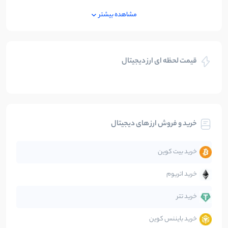
ایران
250
نوشته
مشاهده بیشتر
بازی های کریپتویی
5
نوشته
قیمت لحظه ای ارز دیجیتال
بلاکچین
112
نوشته
بیت کوین
104
نوشته
خرید و فروش ارز های دیجیتال
تحلیل
86
نوشته
خرید بیت کوین
جهان
99
نوشته
خرید اتریوم
دیفای
14
نوشته
خرید تتر
خرید بایننس کوین
صرافی‌ها
38
نوشته