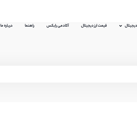
 دیجیتال
قیمت ارز دیجیتال
آکادمی رابکس
راهنما
درباره ما