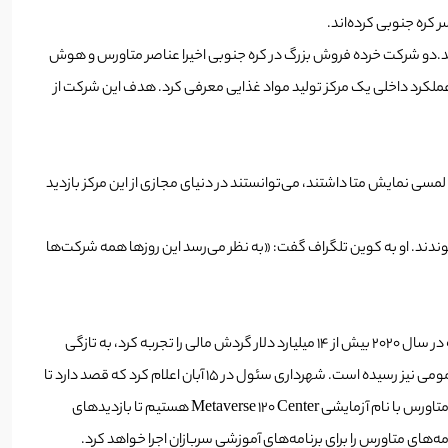
اند.دو شرکت خرده فروش بزرگ در کره جنوبی اخیرا عناصر متاورس و هوش
ه‌اند تا تجربه خرید جدیدی به مشتریان خود ارائه دهند. شرکت GS Shop در 25 آبان خرید از طریق Metaverse را با نمایش عملکرد داخلی یک مرکز تولید مواد غذایی معرفی کرد. هدف این شرکت از
ی تبدیل کرد. به این ترتیب، مشتریانی که دستگاه‌های واقعیت افزوده (AR) مشابه دستکش‌های لمسی نمایش متا داشتند، می‌توانستند در دنیای مجازی از این مرکز بازدید
 شده است که به متاورس در کره می‌پیوندند. او به کوین تلگراف گفت: «به نظر می‌رسد این روزها همه شرکت‌ها
متاورس و هوش مصنوعی در چندین صنعت از جمله خرید خرده فروشی، امور مالی و حتی خدمات عمومی راه پیدا کرده‌اند. شرکت Lotte Home Shopping که در سال 2020 بیش از 14 میلیارد دلار گردش مالی را تجربه کرد، به تازگی
پروژه Lucy را معرفی کرده است، مدلی مجازی برای کمک به تبلیغ محصولات این برند. استقرار واقعیت مجازی پا را از این هم فراتر گذاشته و به بخش خدمات عمومی نیز رسیده است. شهرداری سئول در 15 آبان اعلام کرد که قصد دارد تا
سال 2023 پلت فرم Metaverse خود را بسازد، جایی که ساکنان بتوانند امور اداری خود را انجام دهند. نیک کلگ، معاون متا می‌گوید: «ما در حال ساختن برای متاورس با نام آزمایشی Metaverse 120 Center هستیم تا بازدیدهای