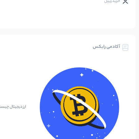
خرید ریپل
آکادمی رابکس
ارز دیجیتال چیس