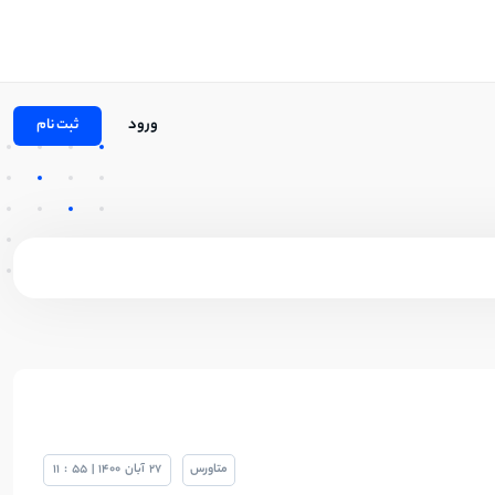
ورود
ثبت نام
متاورس
27
آبان
1400
|
55
:
11