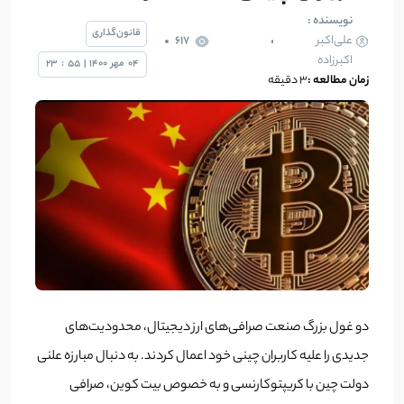
نویسنده :
قانون‌گذاری
علی‌اکبر
617
اکبرزاده
04
مهر
1400
|
55
:
23
زمان مطالعه :
۳ دقیقه
دو غول بزرگ صنعت صرافی‌های ارز دیجیتال، محدودیت‌های
جدیدی را علیه کاربران چینی خود اعمال کردند. به دنبال مبارزه علنی
دولت چین با کریپتوکارنسی و به خصوص بیت کوین، صرافی