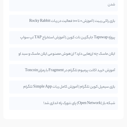
شدن
بازی راکی ربیت | آموزش 0 تا 100 فعالیت در ربات Rocky Rabbit
پروژه Tapswap جایگزین نات کوین | آموزش استخراج TAP تپ سواپ
ایلان ماسک چه ارزهایی دارد؟ ارز هوش مصنوعی ایلان ماسک و سبد او
آموزش خرید اکانت پرمیوم تلگرام در Fragment با رمزارز Toncoin
بازی سیمپل کوین تلگرام | آموزش کامل ربات Simple App تلگرام
شبکه باز (Open Network) پای نتورک راه اندازی شد!