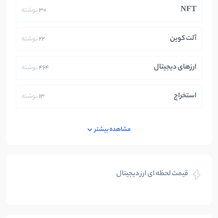
NFT
30
نوشته
آلت کوین
22
نوشته
ارزهای دیجیتال
464
نوشته
استخراج
13
نوشته
ایران
250
نوشته
مشاهده بیشتر
بازی های کریپتویی
5
نوشته
قیمت لحظه ای ارز دیجیتال
بلاکچین
112
نوشته
بیت کوین
104
نوشته