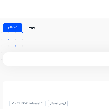
ورود
ثبت نام
ارزهای دیجیتال
31
اردیبهشت
1404
|
47
:
09