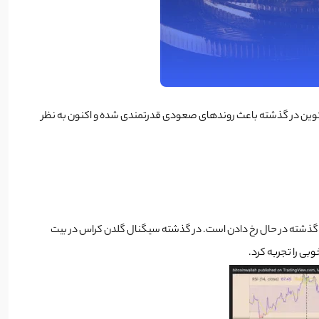
 از میانگین متحرک 200 روزه قرار بگیرد. سیگنال گلدن کراس در بیت کوین در گذشته باعث روندهای صعودی قدرتمندی شده و اکنون به نظر
انگین متحرک 50 روزه بیت کوین، نشانه‌های از بسته شدن بالاتر از میانگین مترک 200 روزه از خودش نشان داد و این اتفاق برای اولین بار در 8 ماه گذشته در حال رخ دادن است. در گذشته سیگنال گلدن کراس در بیت
بی را تجربه کرد.