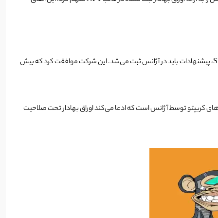
کمیسیون بورس و اوراق بهادار ایالات متحده آمریکا (SEC) روز دوشنبه سرکوب دارایی‌های ارز دیجیتال را تشدید کرد و یک شرکت رسانه‌ای مستقر در لس آنجلس را به ارائه اوراق بهادار ثبت نشده در قالب NFT متهم کرد. این اتفاق
یک شرکت سرگرمی به نام Impact Theory، ظاهراً نزدیک به 30 میلیون دلار از صدها سرمایه گذار از طریق ارائه NFT خود به دست آورده است. طبق گفته SEC، پیشنهادات باید در آژانس ثبت می‌شد. این شرکت موافقت کرد که بیش
 حساب اولین اقدام اجرایی SEC علیه NFTها و اقدام دیگری در سرکوب کالاهای کریپتو توسط آژانس است که ادعا می‌کند اوراق بهادار تحت صلاحیت