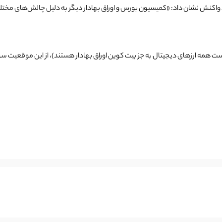
ز به سوال آیا NFT ها اوراق بهادار هستند واکنش نشان داد: «کمیسیون بورس و اوراق بهادار دیگر به دل
ست همه ارزهای دیجیتال به جز بیت کوین اوراق بهادار هستند)، از این موقعیت سو