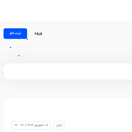
ورود
ثبت نام
ایران
08
شهریور
1402
|
30
:
07