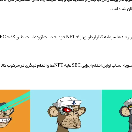
بدون اعتراف یا رد ادعاهای SEC این کار را انجام داد. این تسویه