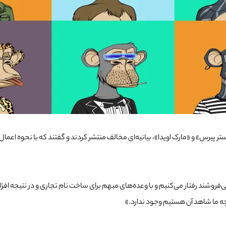
ر ادعای اوراق بهادار بودن NFT‌ها دو نفر از کمیسیونرهای SEC، «هستر پیرس» و «مارک اویدا»، بیانیه‌ای مخالف منتش
فروشند رفتار می‌کنیم و با وعده‌های مبهم برای ساخت نام تجاری و در نتیجه افز
ه ما شاهد آن هستیم وجود ندارد.»