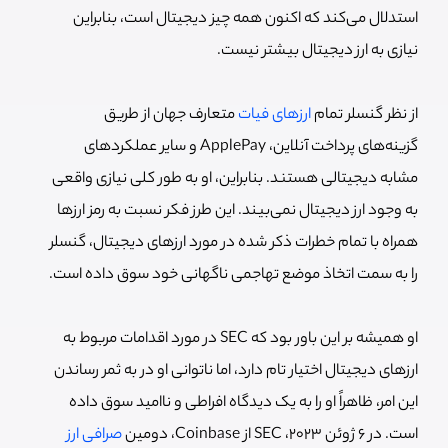
استدلال می‌کند که اکنون همه چیز دیجیتال است، بنابراین
نیازی به ارز دیجیتال بیشتر نیست.
از نظر گنسلر تمام
ارزهای فیات
متعارف جهان از طریق
گزینه‌های پرداخت آنلاین، ApplePay و سایر عملکردهای
مشابه دیجیتالی هستند. بنابراین، او به طور کلی نیازی واقعی
به وجود ارز دیجیتال نمی‌بیند. این طرز فکر نسبت به رمز ارزها
همراه با تمام خطرات ذکر شده در مورد ارزهای دیجیتال، گنسلر
را به سمت اتخاذ موضع تهاجمی ناگهانی خود سوق داده است.
او همیشه بر این باور بود که SEC در مورد اقدامات مربوط به
ارزهای دیجیتال اختیار تام دارد، اما ناتوانی او در به ثمر رساندن
این امر، ظاهراً او را به یک دیدگاه افراطی و ناامید سوق داده
است. در 6 ژوئن 2023، SEC از Coinbase، دومین
صرافی ارز