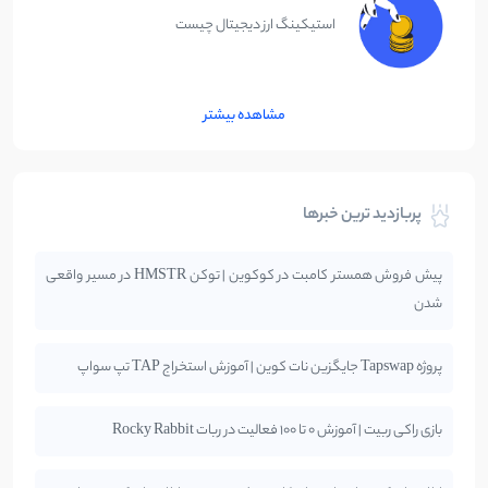
استیکینگ ارز دیجیتال چیست
مشاهده بیشتر
پربازدید ترین خبرها
پیش فروش همستر کامبت در کوکوین | توکن HMSTR در مسیر واقعی
شدن
پروژه Tapswap جایگزین نات کوین | آموزش استخراج TAP تپ سواپ
بازی راکی ربیت | آموزش 0 تا 100 فعالیت در ربات Rocky Rabbit