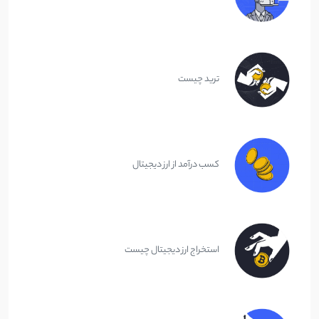
ترید چیست
کسب درآمد از ارز دیجیتال
استخراج ارز دیجیتال چیست