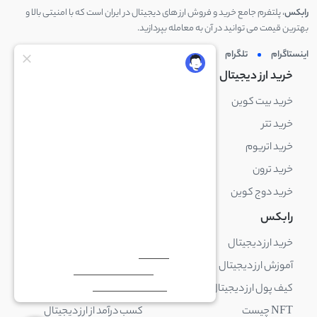
رابکس
، پلتفرم جامع خرید و فروش ارز های دیجیتال در ایران است که با امنیتی بالا و
بهترین قیمت می توانید در آن به معامله بپردازید.
اینستاگرام
تلگرام
توئیتر
لینکدین
خرید ارز دیجیتال
خرید ارز دیجیتال
خرید بیت کوین
خرید بایننس کوین
خرید تتر
خرید شیبا اینو
خرید اتریوم
خرید لایت کوین
خرید ترون
خرید ریپل
خرید دوج کوین
خرید بیت کوین کش
رابکس
آکادمی رابکس
خرید ارز دیجیتال
بلاک چین چیست
آموزش ارز دیجیتال
ارز دیجیتال چیست
کیف پول ارز دیجیتال چیست
ترید چیست
NFT چیست
کسب درآمد از ارز دیجیتال