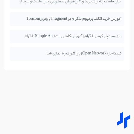
ایلان ماسک چه ارزهایی دارد؟ ارز هوش مصنوعی ایلان ماسک و سبد او
آموزش خرید اکانت پرمیوم تلگرام در Fragment با رمزارز Toncoin
بازی سیمپل کوین تلگرام | آموزش کامل ربات Simple App تلگرام
شبکه باز (Open Network) پای نتورک راه اندازی شد!