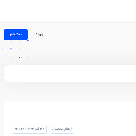
ورود
ثبت نام
ارزهای دیجیتال
30
آذر
1404
|
28
:
06