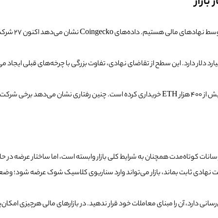
بازار
هم‌زمان با خروج
 این ذخایر به حدود ۶ میلیون ETH رسیده که ارزشی نزدیک به ۱۸ میلیارد دلار دارد. این سطح از تقاضای نهادی، تفاوت ب
نمونه بارز این روند، شرکت BitMine Immersion است که تنها در یک ماه بیش از ۴۰۰ هزار ETH خریداری کرد
شت نهادی ثابت بماند، بازار می‌تواند وارد سناریوی کلاسیک شوک عرضه شود؛ وض
انی دارد، آن را مبنای معاملات خود قرار ندهید. در بازارهای مالی هرچیزی امکان‌