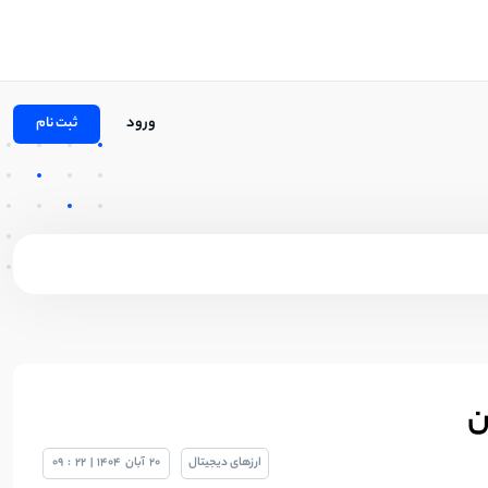
ورود
ثبت نام
ارزهای دیجیتال
20
آبان
1404
|
22
:
09