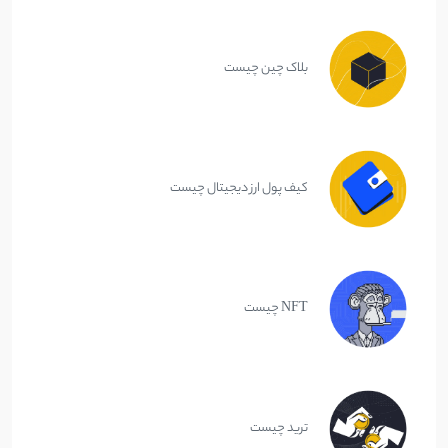
بلاک چین چیست
کیف پول ارز دیجیتال چیست
NFT چیست
ترید چیست