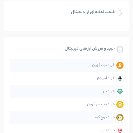
بازی های کریپتویی
5
نوشته
قیمت لحظه ای ارز دیجیتال
بلاکچین
112
نوشته
بیت کوین
104
نوشته
خرید و فروش ارز های دیجیتال
تحلیل
86
نوشته
خرید بیت کوین
جهان
99
نوشته
خرید اتریوم
دیفای
14
نوشته
خرید تتر
خرید بایننس کوین
صرافی‌ها
38
نوشته
خرید دوج کوین
قانون‌گذاری
40
نوشته
خرید ترون