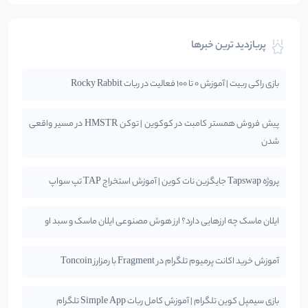
پربازدید ترین خبرها
بازی راکی ربیت | آموزش 0 تا 100 فعالیت در ربات Rocky Rabbit
پیش فروش همستر کامبت در کوکوین | توکن HMSTR در مسیر واقعی
شدن
پروژه Tapswap جایگزین نات کوین | آموزش استخراج TAP تپ سواپ
ایلان ماسک چه ارزهایی دارد؟ ارز هوش مصنوعی ایلان ماسک و سبد او
آموزش خرید اکانت پرمیوم تلگرام در Fragment با رمزارز Toncoin
بازی سیمپل کوین تلگرام | آموزش کامل ربات Simple App تلگرام