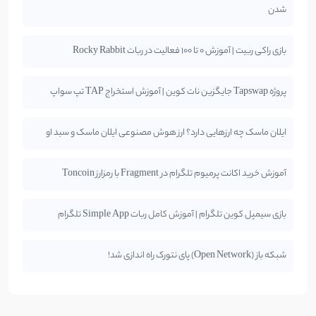
شدن
بازی راکی ربیت | آموزش 0 تا 100 فعالیت در ربات Rocky Rabbit
پروژه Tapswap جایگزین نات کوین | آموزش استخراج TAP تپ سواپ
ایلان ماسک چه ارزهایی دارد؟ ارز هوش مصنوعی ایلان ماسک و سبد او
آموزش خرید اکانت پرمیوم تلگرام در Fragment با رمزارز Toncoin
بازی سیمپل کوین تلگرام | آموزش کامل ربات Simple App تلگرام
شبکه باز (Open Network) پای نتورک راه اندازی شد!