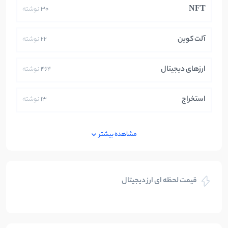
NFT
30
نوشته
آلت کوین
22
نوشته
ارزهای دیجیتال
464
نوشته
استخراج
13
نوشته
ایران
250
نوشته
مشاهده بیشتر
بازی های کریپتویی
5
نوشته
قیمت لحظه ای ارز دیجیتال
بلاکچین
112
نوشته
بیت کوین
104
نوشته