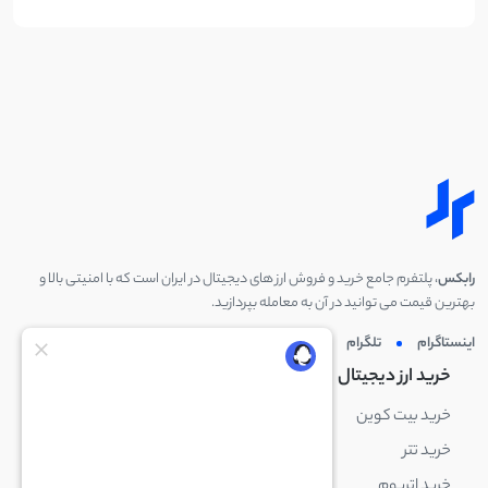
رابکس
، پلتفرم جامع خرید و فروش ارز های دیجیتال در ایران است که با امنیتی بالا و
بهترین قیمت می توانید در آن به معامله بپردازید.
اینستاگرام
تلگرام
توئیتر
لینکدین
خرید ارز دیجیتال
خرید ارز دیجیتال
خرید بیت کوین
خرید بایننس کوین
خرید تتر
خرید شیبا اینو
خرید اتریوم
خرید لایت کوین