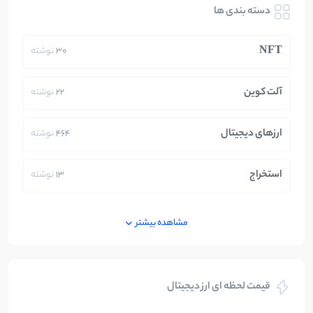
دسته بندی ها
NFT
30
نوشته
آلت کوین
22
نوشته
ارزهای دیجیتال
464
نوشته
استخراج
13
نوشته
ایران
250
نوشته
مشاهده بیشتر
بازی های کریپتویی
5
نوشته
قیمت لحظه ای ارز دیجیتال
بلاکچین
112
نوشته