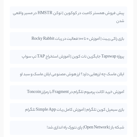
پیش فروش همستر کامبت در کوکوین | توکن HMSTR در مسیر واقعی
شدن
بازی راکی ربیت | آموزش 0 تا 100 فعالیت در ربات Rocky Rabbit
پروژه Tapswap جایگزین نات کوین | آموزش استخراج TAP تپ سواپ
ایلان ماسک چه ارزهایی دارد؟ ارز هوش مصنوعی ایلان ماسک و سبد او
آموزش خرید اکانت پرمیوم تلگرام در Fragment با رمزارز Toncoin
بازی سیمپل کوین تلگرام | آموزش کامل ربات Simple App تلگرام
شبکه باز (Open Network) پای نتورک راه اندازی شد!