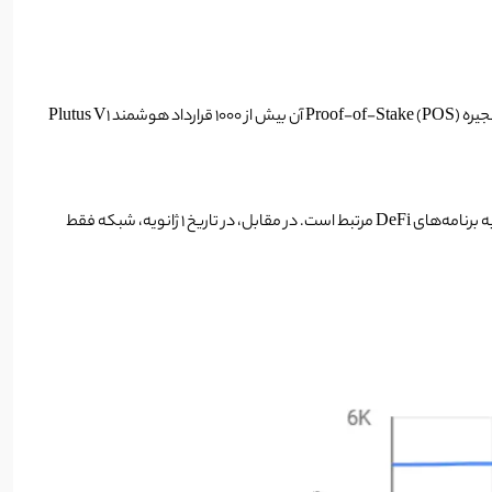
توجه زیادی را به خود جلب کرده است. به ویژه در سال ۲۰۲۳ و در زنجیره Proof-of-Stake (POS) آن بیش از ۱۰۰۰ قرارداد هوشمند Plutus V1
به گفتهٔ داده‌های (Cardano Blockchain Insights) در تاریخ (۱۸ ماه می ۲۰۲۳)، کاردانو حدود ۵۷۷۶ اسکریپت Plutus V1 را در خود میزبانی می‌کند که اغلب به برنامه‌های DeFi مرتبط است. در مقابل، در تاریخ ۱ ژانویه، شبکه فقط