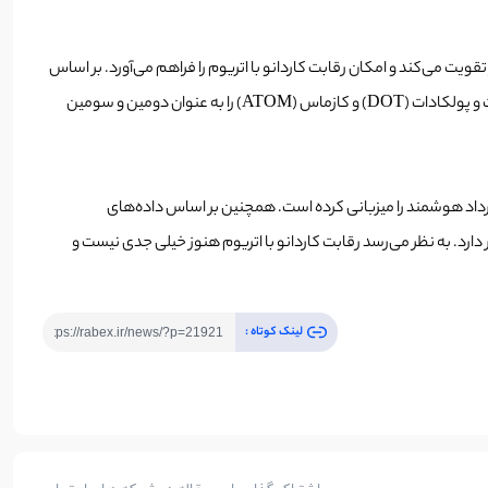
یک بازیگر برجسته در فضای DeFi و هفتمین شبکه بزرگ از نظر ارزش بازار تقویت می‌کند و امکان رقابت کاردانو با اتریوم را فراهم می‌آورد. بر اساس
در ۳۰ دسامبر ۲۰۲۳، کاردانو به عنوان برترین پروتکل در بخش فعالیت‌های توسعه شناخته شده است و پولکادات (DOT) و کازماس (ATOM) را به عنوان دومین و سومین
 با وجود توسعهٔ فعال کاردانو در پلتفرم Plutus و علاقه به اکوسیستم آن، اتریوم همچنان در صدر قرار دارد. شبکهٔ اتریوم در یک هفته ۱۲۵٬۰۰۰ قرارداد هوشمند را میزبانی کرده است. همچنین بر اساس داده‌های
مجموعهٔ ارزش بسته‌شده (TVL) بالغ بر ۲۶ میلیارد دلار در پروتکل‌های DeFi است، در حالی که کاردانو فقط ۱۵۰ میلیون دلار دارد. به نظر می‌رسد رقابت کاردانو با اتریوم هنوز خیلی جدی نیست و
لینک کوتاه :