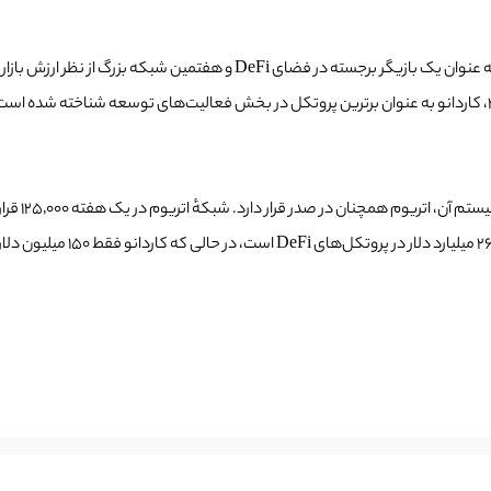
افزایش قابل توجه قراردادهای هوشمند مستقر شده، موقعیت کاردانو را به عنوان 
با این حال،
DeFiLlama، شبکهٔ اتریوم دارای 