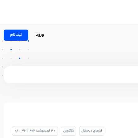
ورود
ثبت نام
ارزهای دیجیتال
بلاکچین
30
اردیبهشت
1402
|
36
:
08