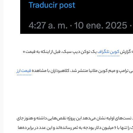
ه گزارش
کوین تلگراف
یک توکن دیپ سیک، قبل از اینکه به قیمت 0
می ترامپ و میم کوین ملانیا منتشر شد، کلاهبرداران با مشاهده
قیمت ارز
 از چین ظهور کرده و قدرتش به قدری زیاد است که می‌تواند تبدیل به رقیب بسیار مهم ChatGPT بشود؛ هرچند تست‌های اولیه نشان می‌دهد این پروژه نقص‌هایی داشته و هنوز جای
کار دارد. چیزی که سهام Openai و انویدیا را تهدید کرده است، هزینه بسیار پایین ساخت این مدل هوش مصنوعی است. سازندگان ادعا کرده‌اند که دیپ سیک را تنها با 6 میلیون دلار بودجه به ثمر رسانده‌اند و این عدد در برابر ده‌ها