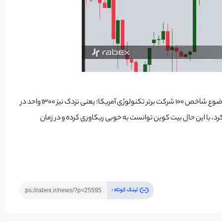
این موضوع باعث شد انویدیا، به عنوان رهبر سخت‌افزاری عصر هوش مصنوعی در یک رزو 600 میلیارد دلار از مارکت کپ خود را از دست بدهد. به دنبال این موضوع شاخص 100 شرکت برتر تکنولوژی آمریکا؛ یعنی نزدک نیز 1300 واحد در
 بیت کوین و شاخص نزدک، بیت کوین نیز از ساعات آغازین دوشنبه، افت قیمتی 5 هزار دلاری را تجربه کرد، با این حال بیت کوین توانست به خوبی ریکاوری کرده و در زمان
لینک کوتاه :