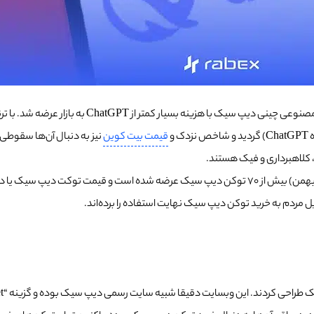
در ابتدای هفته میلادی خبری مهم در دنیای تکنولوژی م
قیمت بیت‌ کوین
نیز به دنبال آن‌ها سقوطی ع
 کلاهبرداری و فیک هستند.
طبق دیتای منتشر شده توسط شرکت امنیتی Blockaid، از روز 27 ژانویه (8 بهمن) بیش از 70 توکن دیپ سی
مردم به خرید توکن دیپ سیک نهایت استفاده را برده‌اند.