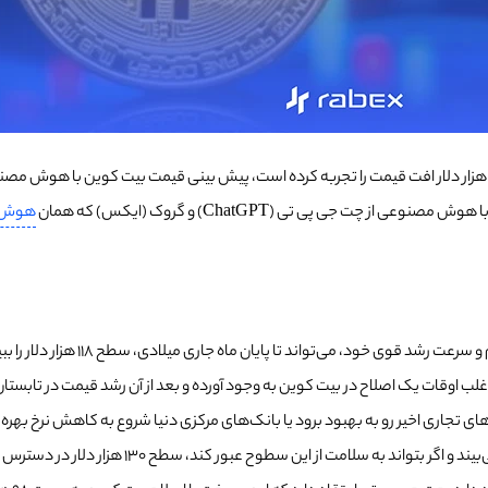
ا وجود اینکه در یک هفته اخیر بیت کوین روندی نزولی داشته و از سطح 112 هزار دلار افت قیمت را تجربه کرده است، 
ی پی تی (ChatGPT) و گروک (ایکس) که همان
هوش م
در ابتدا چت جی پی تی اعتقاد داش
 اغلب اوقات یک اصلاح در بیت کوین به وجود آورده و بعد از آن رشد قیمت در تابستا
ی تجاری اخیر رو به بهبود برود یا بانک‌های مرکزی دنیا شروع به کاهش نرخ بهره