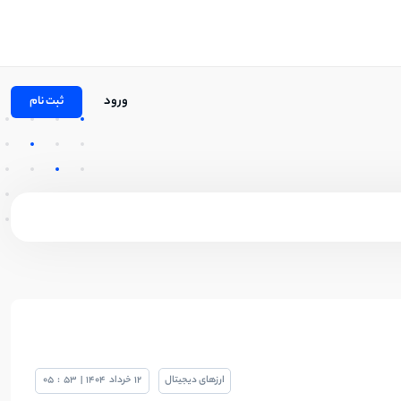
ورود
ثبت نام
ارزهای دیجیتال
12
خرداد
1404
|
53
:
05