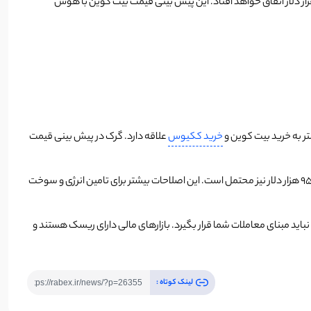
رشد و روندی صعودی‌ای، نیاز به سوخت لازم برای افزایش قیمت وجود دارد. چت جی پی تی اعتقاد دارد که این سوخت با اصلاح بیت کوین به سمت 98 هزار دلار اتفاق خواهد افتاد. این پیش بینی قیمت بیت کوین با هوش
ر به خرید بیت کوین و
خرید ککیوس
علاقه دارد. گرک در پیش بینی قیمت
به طور خلاصه هر دو هوش مصنوعی اشاره شده، اعتقاد دارند بیت کوین تا پایان ماه جاری میلادی بالای 100 هزار دلار خواهد بود؛ اما اصلاحاتی تا سطوح 98 یا 95 هزار دلار نیز محتمل است. این اصلاحات بیشتر برای تامین انرژی و سوخت
ید مبنای معاملات شما قرار بگیرد. بازارهای مالی دارای ریسک هستند و
لینک کوتاه :