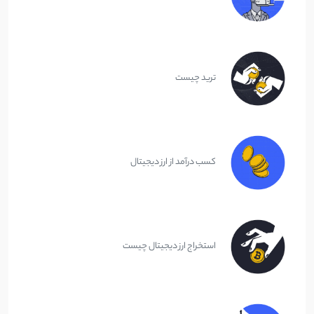
ترید چیست
کسب درآمد از ارز دیجیتال
استخراج ارز دیجیتال چیست