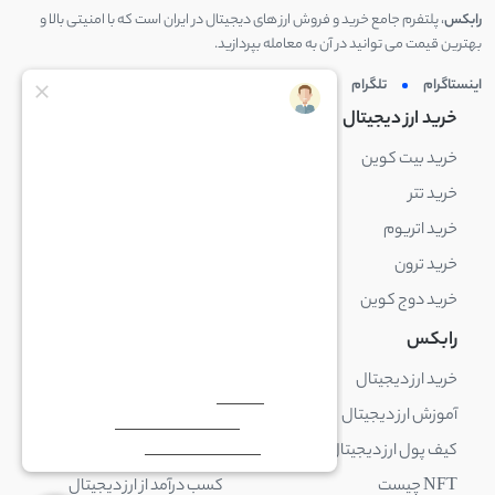
رابکس
، پلتفرم جامع خرید و فروش ارز های دیجیتال در ایران است که با امنیتی بالا و
بهترین قیمت می توانید در آن به معامله بپردازید.
اینستاگرام
تلگرام
توئیتر
لینکدین
خرید ارز دیجیتال
خرید ارز دیجیتال
خرید بیت کوین
خرید بایننس کوین
خرید تتر
خرید شیبا اینو
خرید اتریوم
خرید لایت کوین
خرید ترون
خرید ریپل
خرید دوج کوین
خرید بیت کوین کش
رابکس
آکادمی رابکس
خرید ارز دیجیتال
بلاک چین چیست
آموزش ارز دیجیتال
ارز دیجیتال چیست
کیف پول ارز دیجیتال چیست
ترید چیست
NFT چیست
کسب درآمد از ارز دیجیتال