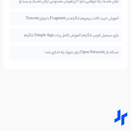
ایلان ماسک چه ارزهایی دارد؟ ارز هوش مصنوعی ایلان ماسک و سبد او
آموزش خرید اکانت پرمیوم تلگرام در Fragment با رمزارز Toncoin
بازی سیمپل کوین تلگرام | آموزش کامل ربات Simple App تلگرام
شبکه باز (Open Network) پای نتورک راه اندازی شد!