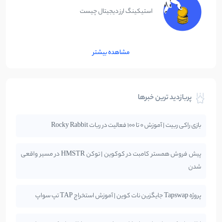
استیکینگ ارز دیجیتال چیست
مشاهده بیشتر
پربازدید ترین خبرها
بازی راکی ربیت | آموزش 0 تا 100 فعالیت در ربات Rocky Rabbit
پیش فروش همستر کامبت در کوکوین | توکن HMSTR در مسیر واقعی
شدن
پروژه Tapswap جایگزین نات کوین | آموزش استخراج TAP تپ سواپ