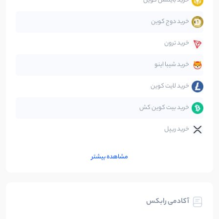
خرید بایننس کوین
صرافی‌ها
38
نوشته
خرید دوج کوین
قانون‌گذاری
40
نوشته
خرید ترون
متاورس
5
نوشته
خرید شیبا اینو
خرید لایت کوین
خرید بیت کوین کش
خرید ریپل
مشاهده بیشتر
آکادمی رابکس