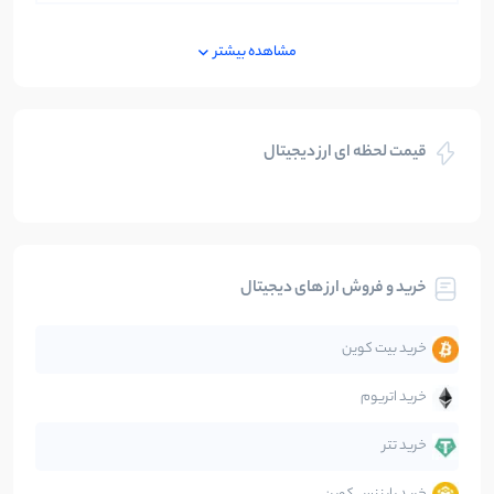
ایران
250
نوشته
مشاهده بیشتر
بازی های کریپتویی
5
نوشته
قیمت لحظه ای ارز دیجیتال
بلاکچین
112
نوشته
بیت کوین
104
نوشته
خرید و فروش ارز های دیجیتال
تحلیل
86
نوشته
خرید بیت کوین
جهان
99
نوشته
خرید اتریوم
دیفای
14
نوشته
خرید تتر