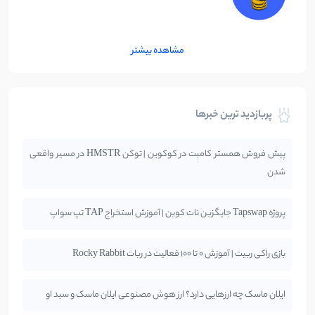
مشاهده بیشتر
پربازدید ترین خبرها
پیش فروش همستر کامبت در کوکوین | توکن HMSTR در مسیر واقعی
شدن
پروژه Tapswap جایگزین نات کوین | آموزش استخراج TAP تپ سواپ
بازی راکی ربیت | آموزش 0 تا 100 فعالیت در ربات Rocky Rabbit
ایلان ماسک چه ارزهایی دارد؟ ارز هوش مصنوعی ایلان ماسک و سبد او