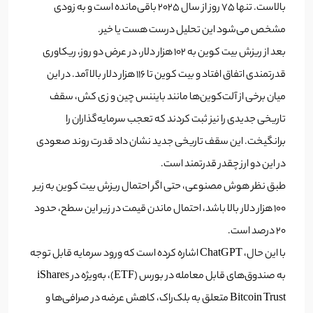
بالاست. تنها 75 روز از سال 2025 باقی‌مانده است و به زودی
مشخص می‌شود این تحلیل درست هست یا خیر.
بعد از ریزش بیت کوین به 102 هزار دلار، در عرض دو روز، ریکاوری
قدرتمندی اتفاق افتاد و بیت کوین تا 116 هزار دلار بالا آمد. در این
میان برخی از آلت‌کوین‌ها مانند بایننس چین و زی کش، سقف
تاریخی جدیدی را نیز ثبت کردند که تعجب سرمایه‌گذاران را
برانگیخت. این سقف تاریخی جدید نشان داد قدرت روند صعودی
در این دو ارز چقدر قدرتمند است.
طبق نظر هوش مصنوعی، حتی اگر احتمال ریزش بیت کوین به زیر
100 هزار دلار بالا باشد، احتمال ماندن قیمت در زیر این سطح، حدود
20 درصد است.
با این حال، ChatGPT اشاره کرده است که ورود سرمایه قابل توجه
به صندوق‌های قابل معامله در بورس (ETF)، به‌ویژه در iShares
Bitcoin Trust متعلق به بلک‌راک، کاهش عرضه در صرافی‌ها و