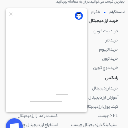
بهترین قیمت می توانید در آن به معامله بپردازید.
اینستاگرام
تلگرام
توئیتر
لینکدین
خرید ارز دیجیتال
خرید ارز دیجیتال
خرید بیت کوین
خرید بایننس کوین
خرید تتر
خرید شیبا اینو
خرید اتریوم
خرید لایت کوین
خرید ترون
خرید ریپل
خرید دوج کوین
خرید بیت کوین کش
رابکس
آکادمی رابکس
خرید ارز دیجیتال
بلاک چین چیست
آموزش ارز دیجیتال
ارز دیجیتال چیست
کیف پول ارز دیجیتال چیست
ترید چیست
NFT چیست
کسب درآمد از ارز دیجیتال
استیکینگ ارز دیجیتال چیست
استخراج ارز دیجیتال چیست