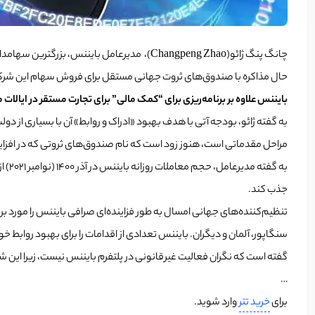
چانگ پنگ ژائو(Changpeng Zhao)، مدیرعامل بایننس، بزرگترین سهامدار Binance است که دارایی خالص آن در اوایل سال 1400 (2021) حدود 8 میلیارد دلار برآورد شده است. بایننس، بزرگ‌ترین صرافی
حال مذاکره با صندوق‌های ثروت جهانی مستقل برای فروش سهام این شر
بایننس
علاوه بر برنامه‌ریزی برای “کمک مالی” برای تجارت مستقر در ایالات
به گفته ژائو، بودجه آتی با هدف بهبود «ادراک و روابط» آن با بسیاری از د
مراحل مقدماتی است، هنوز زود است که نام صندوق‌های ثروتی که در افزا
جذب کند.
تنظیم‌کننده‌های جهانی امسال به طور فزاینده‌ای صرافی بایننس را مورد بررسی
سنگاپور، آلمان و دیگران. بایننس تعدادی از اقدامات را برای بهبود روابط 
گفته است که نگران فعالیت غیرقانونی در پلتفرم بایننس نیست، زیرا این شرکت ” احتمالاً بهتر
…
برای
خرید تتر
وارد شوید.