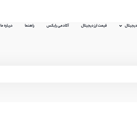
 دیجیتال
قیمت ارز دیجیتال
آکادمی رابکس
راهنما
درباره ما