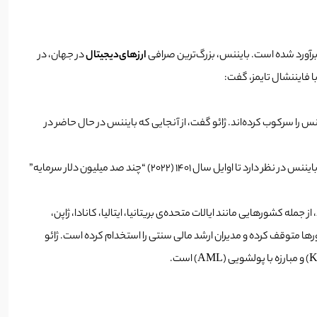
ارزهای‌دیجیتال
در جهان، در
نس را سرکوب کرده‌اند.
ژائو گفت، از آنجایی که بایننس در حال حاضر در
به گفته مدیرعامل، حجم معاملات روزانه بایننس در آذر 1400 (نوامبر 2021) از 10 میلیارد دلار به 30 میلیارد دلار در دو سال پیش به 170 میلیارد دلار افزایش یافت. بایننس در نظر دارد تا اوایل سال 1401 (2022) “چند صد میلیون دلار سرمایه”
له کشورهایی مانند ایالات متحده‌ی بریتانیا، ایتالیا، کانادا، ژاپن،
ورها متوقف کرده و مدیران ارشد مالی سنتی را استخدام کرده است. ژائو