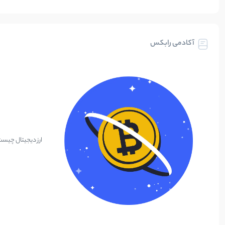
آکادمی رابکس
ارز دیجیتال چیس