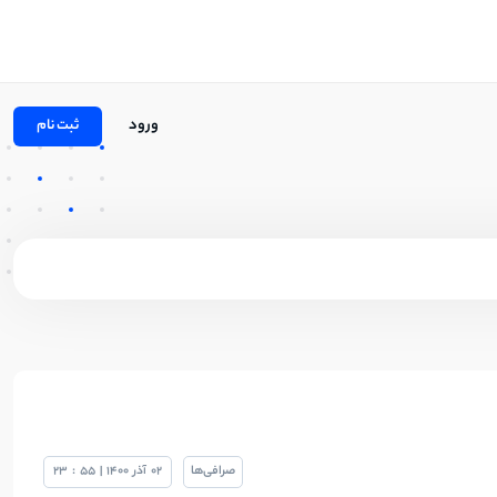
ورود
ثبت نام
صرافی‌ها
02
آذر
1400
|
55
:
23