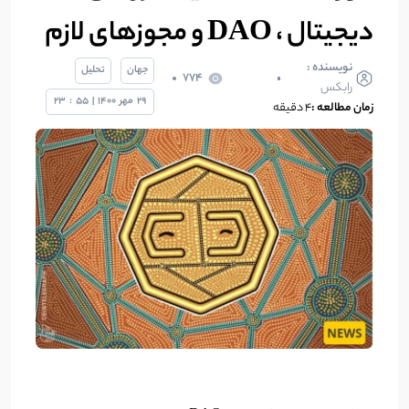
دیجیتال ، DAO و مجوزهای لازم
نویسنده :
جهان
تحلیل
774
رابکس
29
مهر
1400
|
55
:
23
زمان مطالعه :
۴ دقیقه