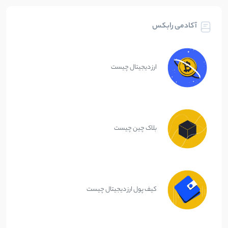
آکادمی رابکس
ارز دیجیتال چیست
بلاک چین چیست
کیف پول ارز دیجیتال چیست