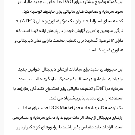
این کمیته وضوح بیشتری برای DAO ها ، مقررات جدید مالیات بر
سود سرمایه و معافیت های مالیاتی برای ماینرها توصیه کرد.
کمیته سنای استرالیا به عنوان یک مرکز فناوری و مالی (ATFC) به
تازگی سومین و آخرین گزارش خود را در پارلمان ارائه کرده است که
دارای 12 توصیه گسترده برای تنظیم صنعت دارایی های دیجیتالی و
فناوری فین تک است.
این مجوزهای جدید برای مبادلات ارزهای دیجیتال، قوانین جدید
برای اداره سازمانهای مستقل غیرمتمرکز ، بازنگری مالیات بر سود
سرمایه در DeFi و تخفیف مالیاتی برای استخراج کنندگان رمزارزها با
استفاده از انرژی تجدیدپذیر پیشنهاد می کند.
یک توصیه کلیدی ایجاد مجوز DCE Market جدید برای مبادلات
ارزهای دیجیتال از جمله الزامات مربوط به ذخایر سرمایه و حسابرسی
است. الزامات باید مقیاس پذیر باشند تا اپراتورهای کوچکتر از بازار