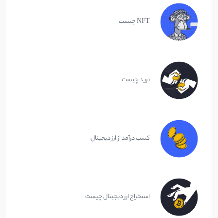
NFT چیست
ترید چیست
کسب درآمد از ارز دیجیتال
استخراج ارز دیجیتال چیست