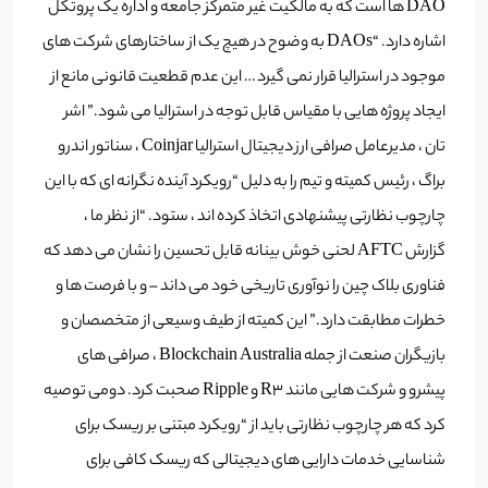
DAO ها است که به مالکیت غیر متمرکز جامعه و اداره یک پروتکل
اشاره دارد. “DAOs به وضوح در هیچ یک از ساختارهای شرکت های
موجود در استرالیا قرار نمی گیرد … این عدم قطعیت قانونی مانع از
ایجاد پروژه هایی با مقیاس قابل توجه در استرالیا می شود.” اشر
تان ، مدیرعامل صرافی ارز دیجیتال استرالیا Coinjar ، سناتور اندرو
براگ ، رئیس کمیته و تیم را به دلیل “رویکرد آینده نگرانه ای که با این
چارچوب نظارتی پیشنهادی اتخاذ کرده اند ، ستود. “از نظر ما ،
گزارش AFTC لحنی خوش بینانه قابل تحسین را نشان می دهد که
فناوری بلاک چین را نوآوری تاریخی خود می داند – و با فرصت ها و
خطرات مطابقت دارد.” این کمیته از طیف وسیعی از متخصصان و
بازیگران صنعت از جمله Blockchain Australia ، صرافی های
پیشرو و شرکت هایی مانند R3 و Ripple صحبت کرد. دومی توصیه
کرد که هر چارچوب نظارتی باید از “رویکرد مبتنی بر ریسک برای
شناسایی خدمات دارایی های دیجیتالی که ریسک کافی برای