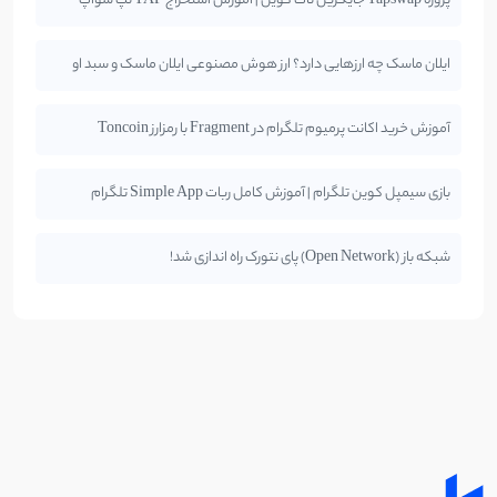
پروژه Tapswap جایگزین نات کوین | آموزش استخراج TAP تپ سواپ
ایلان ماسک چه ارزهایی دارد؟ ارز هوش مصنوعی ایلان ماسک و سبد او
آموزش خرید اکانت پرمیوم تلگرام در Fragment با رمزارز Toncoin
بازی سیمپل کوین تلگرام | آموزش کامل ربات Simple App تلگرام
شبکه باز (Open Network) پای نتورک راه اندازی شد!