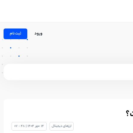
ورود
ثبت نام
ت؟
ارزهای دیجیتال
14
مهر
1404
|
48
:
07