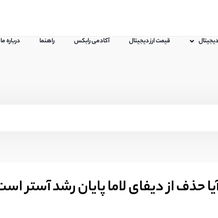
 دیجیتال
قیمت ارز دیجیتال
آکادمی رابکس
راهنما
درباره ما
ا حذف از دیفای لاما پایان رشد آستر اس