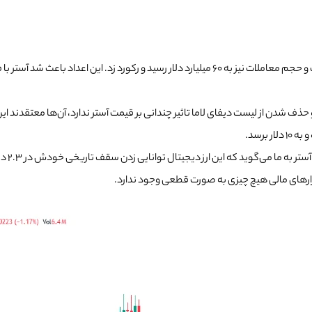
درصد معاملات باز در آستر 33 هزار 500 درصد در روز 24 سپتامبر رشد داشت و حجم معاملات نیز به 60 می
 حذف شدن از لیست دیفای لاما تاثیر چندانی بر قیمت آستر ندارد، آن‌ها معتقدند
در زما
ازارهای مالی هیچ چیزی به صورت قطعی وجود ندارد.