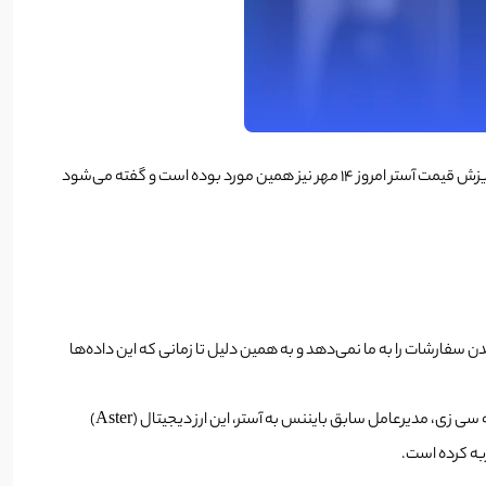
پلتفرم تحلیل داده‌های دیفای به نام دیفای لاما (DefiLama)، پلتفرم آستر که مخصوص معاملات اهرمی غیرمتمرکز است را از لیست خود حذف می‌کند. علت ریزش قیمت آستر امروز 14 مهر نیز همین مورد بوده است و گفته می‌شود
شدن سفارشات را به ما نمی‌دهد و به همین دلیل تا زمانی که این داده‌ها
است؛ اما در یک ماه گذشته به دلیل توجه سی زی، مدیرعامل سابق بایننس به آستر، این ارز دیجیتال (Aster)