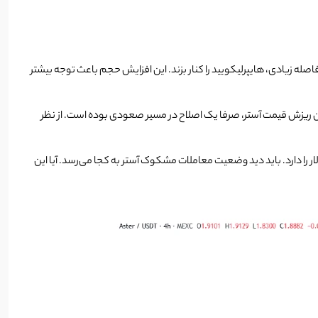
لیارد دلار رسید و رکورد زد. این اعداد باعث شد آستر با فاصله زیادی، هایپرلیکویید را کنار بزند. این افزایش حجم باعث توجه بیشتر
 این ریزش قیمت آستر، صرفا یک اصلاح در مسیر صعودی بوده است. از نظر
ن نوشتن این خبر، قیمت آستر حوالی 1.88 دلار است. پیش بینی قیمت آستر به ما می‌گوید که این ارز دیجیتال توانایی زدن سقف تاریخی خودش در 2.3 دلار را دارد. باید دید وضعیت معاملات مشکوک آستر به کجا می‌رسد. آیا این