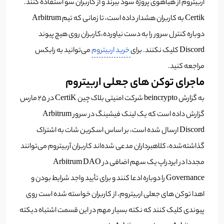
اربیتروم از هیاهوی پروژه سود ببرند و از کاربران سو استفاده کنند.
Certik به کاربران هشدار داده است، تا زمانی که تیم Arbitrum
دوباره کنترل سرور را به دست نیاورده،کاربران روی هیچ پیوند
Discord کلیک نکنند. برای
خرید اربیتروم
می‌توانید به رابکس
مراجعه کنید.
ماجرای توکن های جعلی اربیتروم
به گزارش beincrypto شرکت امنیتی بلاک چین CertiK در 25 مارس
گزارش داده است که یک لینک فیشینگ در سرور Arbitrum
Discord ارسال شده است، بر اساس اسکرین شات به اشتراک
گذاشته‌شده، کلاهبرداران مدعی شده‌اند کاربران آربیتروم می‌توانند
مجددا در ایردراپ یک سهم اضافی در Arbitrum DAO
Governance را دوباره ادعا کنند و برای تأیید واجد شرایط بودن و
اهدا توکن‌ های جعلی اربیتروم، از کاربران خواسته شده است روی
پیوندی کلیک کنند که نکته بسیار مهم در این قسمت اشتباه دیکته