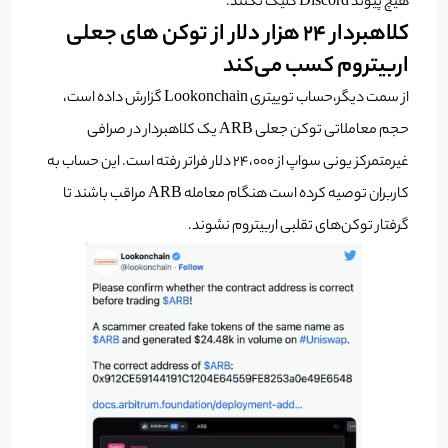
هیچ پیوند Discord کلیک نکنند.
کلاهبردار 24 هزار دلار از توکن های جعلی
اربیتروم کسب می‌کند
از سمت دیگر،حساب توییتری Lookonchain گزارش داده است،
حجم معاملاتی توکن جعلی ARB یک کلاهبردار در صرافی
غیرمتمرکز یونی سواپ از ۲۴،۰۰۰ دلار فراتر رفته است. این حساب به
کاربران توصیه کرده است هنگام معامله ARB مراقب باشند تا
گرفتار توکن‌های تقلبی اربیتروم نشوند.