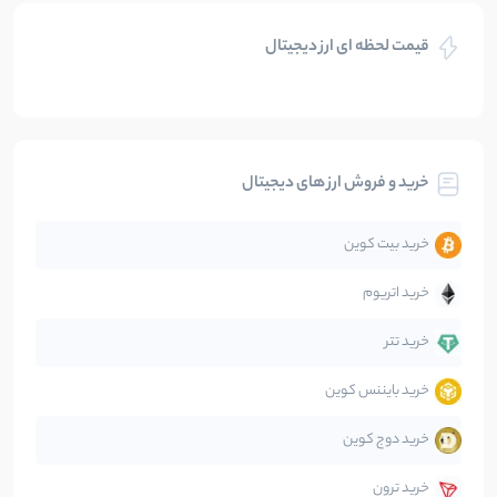
بازی های کریپتویی
5
نوشته
قیمت لحظه ای ارز دیجیتال
بلاکچین
112
نوشته
بیت کوین
104
نوشته
خرید و فروش ارز های دیجیتال
تحلیل
86
نوشته
خرید بیت کوین
جهان
99
نوشته
خرید اتریوم
دیفای
14
نوشته
خرید تتر
خرید بایننس کوین
صرافی‌ها
38
نوشته
خرید دوج کوین
قانون‌گذاری
40
نوشته
خرید ترون