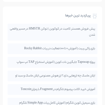
پربازدید ترین خبرها
پیش فروش همستر کامبت در کوکوین | توکن HMSTR در مسیر واقعی
شدن
بازی راکی ربیت | آموزش 0 تا 100 فعالیت در ربات Rocky Rabbit
پروژه Tapswap جایگزین نات کوین | آموزش استخراج TAP تپ سواپ
ایلان ماسک چه ارزهایی دارد؟ ارز هوش مصنوعی ایلان ماسک و سبد او
آموزش خرید اکانت پرمیوم تلگرام در Fragment با رمزارز Toncoin
بازی سیمپل کوین تلگرام | آموزش کامل ربات Simple App تلگرام