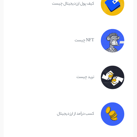
کیف پول ارز دیجیتال چیست
NFT چیست
ترید چیست
کسب درآمد از ارز دیجیتال