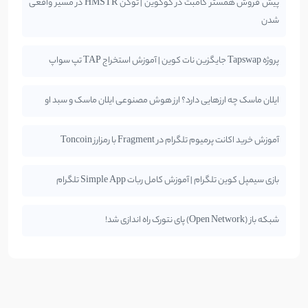
پیش فروش همستر کامبت در کوکوین | توکن HMSTR در مسیر واقعی
شدن
پروژه Tapswap جایگزین نات کوین | آموزش استخراج TAP تپ سواپ
ایلان ماسک چه ارزهایی دارد؟ ارز هوش مصنوعی ایلان ماسک و سبد او
آموزش خرید اکانت پرمیوم تلگرام در Fragment با رمزارز Toncoin
بازی سیمپل کوین تلگرام | آموزش کامل ربات Simple App تلگرام
شبکه باز (Open Network) پای نتورک راه اندازی شد!