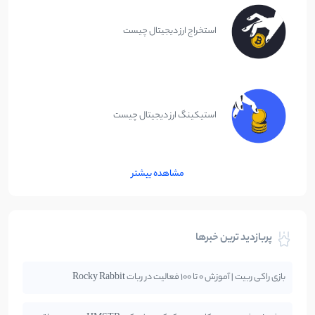
استخراج ارز دیجیتال چیست
استیکینگ ارز دیجیتال چیست
مشاهده بیشتر
پربازدید ترین خبرها
بازی راکی ربیت | آموزش 0 تا 100 فعالیت در ربات Rocky Rabbit