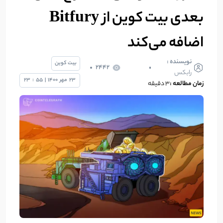
بعدی بیت کوین از Bitfury
اضافه می‌کند
نویسنده :
بیت کوین
2442
رابکس
23
مهر
1400
|
55
:
23
زمان مطالعه :
۳ دقیقه