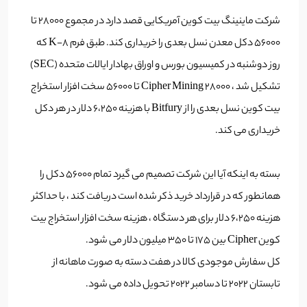
شرکت ماینینگ بیت کوین آمریکایی قصد دارد در مجموع 28000 تا
56000 دکل معدن نسل بعدی را خریداری کند. طبق فرم 8-K که
روز دوشنبه در کمیسیون بورس و اوراق بهادار ایالات متحده (SEC)
تشکیل شد ، Cipher Mining 28000 تا 56000 سخت افزار استخراج
بیت کوین نسل بعدی را از Bitfury با هزینه 6،250 دلار در هر دکل
خریداری می کند.
بسته به اینکه آیا این شرکت تصمیم می گیرد تمام 56000 دکل را
همانطور که در قرارداد خرید ذکر شده است دریافت کند ، با حداکثر
هزینه 6،250 دلار برای هر دستگاه ، هزینه سخت افزار استخراج بیت
کوین Cipher بین 175 تا 350 میلیون دلار می شود.
کل سفارش موجودی کالا در هفت دسته به صورت ماهانه از
تابستان 2022 تا دسامبر 2022 تحویل داده می شود.