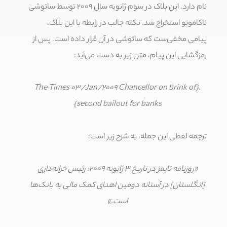
نام دارد. این بلاک در سوم ژانویه سال ۲۰۰۹ توسط ساتوشی
ناکاموتو استخراج شد. نکته جالب در رابطه با این بلاک،
پیامی مخفی‌‌ست که ساتوشی در آن قرار داده است. پس از
رمزگشایی این پیام، متن زیر به دست می‌آید:
.{The Times 03/Jan/2009 Chancellor on brink of
second bailout for banks}
ترجمه لفظی این جمله، به شرح زیر است:
«روزنامه تایمز در تاریخ ۳ ژانویه ۲۰۰۹: رئیس خزانه‌داری
[انگلستان] در آستانه دومین اهدای کمک مالی به بانک‌ها
است.»