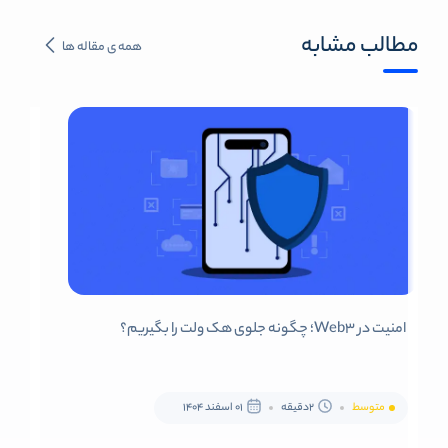
مطالب مشابه
همه ی مقاله ها
امنیت در Web3؛ چگونه جلوی هک ولت را بگیریم؟
متوسط
2دقیقه
01 اسفند 1404