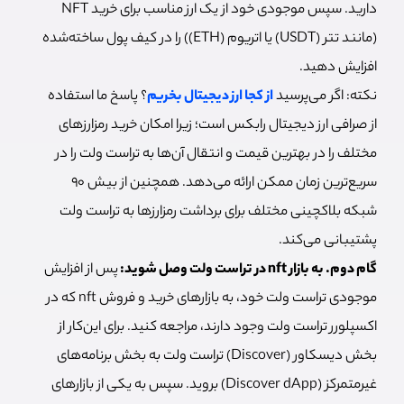
دارید. سپس موجودی خود از یک ارز مناسب برای خرید NFT
(مانند تتر (USDT) یا اتریوم (ETH)) را در کیف پول ساخته‌شده
افزایش دهید.
نکته: اگر می‌پرسید
از کجا ارز دیجیتال بخریم
؟ پاسخ ما استفاده
از صرافی ارز دیجیتال رابکس است؛ زیرا امکان خرید رمزارزهای
مختلف را در بهترین قیمت و انتقال آن‌ها به تراست ولت را در
سریع‌ترین زمان ممکن ارائه می‌دهد. همچنین از بیش 90
شبکه بلاکچینی مختلف برای برداشت رمزارزها به تراست ولت
پشتیبانی می‌کند.
گام دوم. به بازار nft در تراست ولت وصل شوید:
پس از افزایش
موجودی تراست ولت خود، به بازارهای خرید و فروش nft که در
اکسپلورر تراست ولت وجود دارند، مراجعه کنید. برای این‎‌کار از
بخش دیسکاور (Discover) تراست ولت به بخش برنامه‌های
غیرمتمرکز (Discover dApp) بروید. سپس به یکی از بازارهای