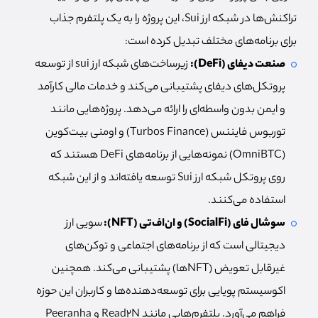
تراکنش‌ها در شبکه ارز Sui، این پروژه را به یک پلتفرم جذاب
برای برنامه‌های مختلف تبدیل کرده است:
صنعت دیفای (DeFi):
زیرساخت‌های شبکه ارز sui از توسعه
پروتکل‌های دیفای پشتیبانی می‌کند و خدمات مالی کارآمد
و ایمن بدون واسطه‌‌ای را ارائه می‌دهد. پروژه‌هایی مانند
توربوس فایننس (Turbos Finance) و اومنی بیت‌کوین
(OmniBTC) نمونه‌هایی از برنامه‌های DeFi هستند که
روی پروتکل شبکه ارز Sui توسعه یافته‌اند و از این شبکه
استفاده می‌کنند.
سوشال فای (SocialFi) و ان‌اف‌تی‌ (NFT):
سویی ارز
دیجیتالی است که
از برنامه‌های اجتماعی و توکن‌های
غیرقابل تعویض (NFTها) پشتیبانی می‌کند. همچنین
اکوسیستم پویایی برای توسعه‌دهنده‌ها و کاربران این حوزه
فراهم می‌آورد. پلتفرم‌هایی مانند Read2N و Peeranha