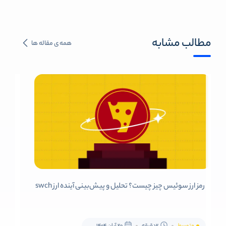
مطالب مشابه
همه ی مقاله ها
رمز ارز سوئیس چیز چیست؟ تحلیل و پیش‌بینی آینده ارز swch
متوسط
2دقیقه
20 آبان 1404