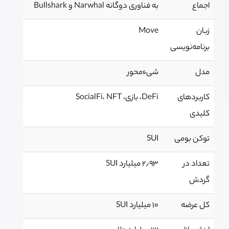
اجماع
به فناوری دوگانه Narwhal و Bullshark
زبان
Move
برنامه‌نویسی
مدل
شیء‌محور
کاربردهای
DeFi، بازی، SocialFi، NFT
کلیدی
توکن بومی
SUI
تعداد در
۲٫۹۳ میلیارد SUI
گردش
کل عرضه
۱۰ میلیارد SUI